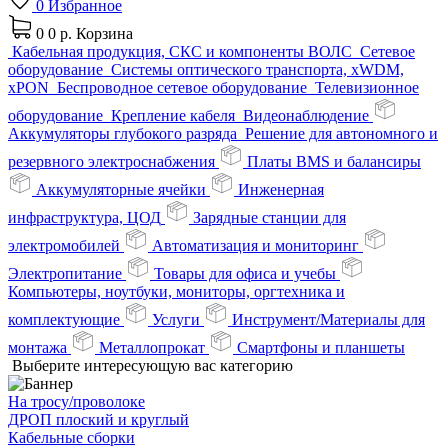
0
Избранное
0
0 р.
Корзина
Кабельная продукция, СКС и компоненты ВОЛС
Сетевое
оборудование
Системы оптического транспорта, xWDM,
xPON
Беспроводное сетевое оборудование
Телевизионное
оборудование
Крепление кабеля
Видеонаблюдение
Аккумуляторы глубокого разряда
Решение для автономного и
резервного электроснабжения
Платы BMS и балансиры
Аккумуляторные ячейки
Инженерная
инфраструктура, ЦОД
Зарядные станции для
электромобилей
Автоматизация и мониторинг
Электропитание
Товары для офиса и учебы
Компьютеры, ноутбуки, мониторы, оргтехника и
комплектующие
Услуги
Инструмент/Материалы для
монтажа
Металлопрокат
Смартфоны и планшеты
Выберите интересующую вас категорию
На тросу/проволоке
ДРОП плоский и круглый
Кабельные сборки