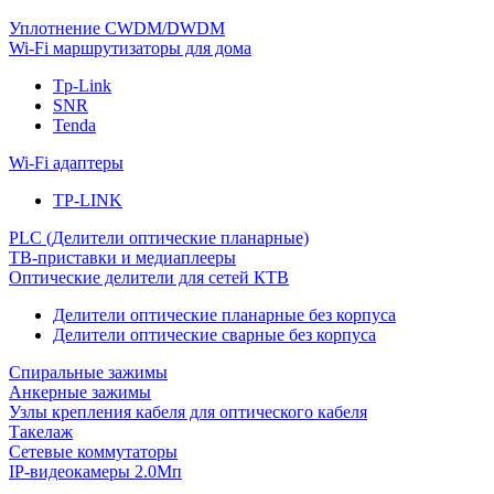
Уплотнение CWDM/DWDM
Wi-Fi маршрутизаторы для дома
Tp-Link
SNR
Tenda
Wi-Fi адаптеры
TP-LINK
PLC (Делители оптические планарные)
ТВ-приставки и медиаплееры
Оптические делители для сетей КТВ
Делители оптические планарные без корпуса
Делители оптические сварные без корпуса
Спиральные зажимы
Анкерные зажимы
Узлы крепления кабеля для оптического кабеля
Такелаж
Сетевые коммутаторы
IP-видеокамеры 2.0Мп