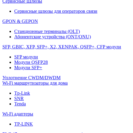
Сервисные Шлюзы
Сервисные шлюзы для операторов связи
GPON & GEPON
Станционные терминалы (OLT)
Абонентские устройства (ONT/ONU)
SFP, GBIC, XFP, SFP+, X2, XENPAK, QSFP+, CFP модули
SFP модули
Модули QSFP28
Модули SFP+
Уплотнение CWDM/DWDM
Wi-Fi маршрутизаторы для дома
Tp-Link
SNR
Tenda
Wi-Fi адаптеры
TP-LINK