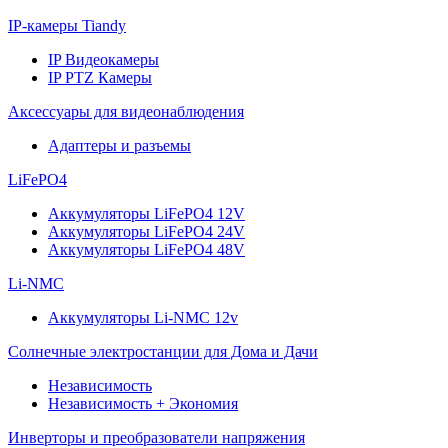
IP-камеры Tiandy
IP Видеокамеры
IP PTZ Камеры
Аксессуары для видеонаблюдения
Адаптеры и разъемы
LiFePO4
Аккумуляторы LiFePO4 12V
Аккумуляторы LiFePO4 24V
Аккумуляторы LiFePO4 48V
Li-NMC
Аккумуляторы Li-NMC 12v
Солнечные электростанции для Дома и Дачи
Независимость
Независимость + Экономия
Инверторы и преобразователи напряжения