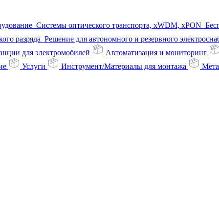
рудование
Системы оптического транспорта, xWDM, xPON
Бес
ого разряда
Решение для автономного и резервного электросн
анции для электромобилей
Автоматизация и мониторинг
ие
Услуги
Инструмент/Материалы для монтажа
Мета