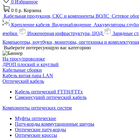
0
Избранное
0
0 р.
Корзина
Кабельная продукция, СКС и компоненты ВОЛС
Сетевое обо
Крепление кабеля
Видеонаблюдение
Аккумуляторы глубок
ячейки
Инженерная инфраструктура, ЦОД
Зарядные ст
Компьютеры, ноутбуки, мониторы, оргтехника и комплектующ
Выберите интересующую вас категорию
На тросу/проволоке
ДРОП плоский и круглый
Кабельные сборки
Кабель витая пара LAN
Оптический кабель
Кабель оптический FTTH/FTTx
Самонесущий оптический кабель
Компоненты оптических систем
Муфты оптические
Патч-корды коммутационные шнуры
Оптические патч-корды
Оптические кроссы