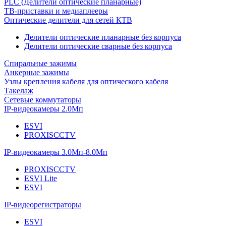
PLC (Делители оптические планарные)
ТВ-приставки и медиаплееры
Оптические делители для сетей КТВ
Делители оптические планарные без корпуса
Делители оптические сварные без корпуса
Спиральные зажимы
Анкерные зажимы
Узлы крепления кабеля для оптического кабеля
Такелаж
Сетевые коммутаторы
IP-видеокамеры 2.0Мп
ESVI
PROXISCCTV
IP-видеокамеры 3.0Мп-8.0Мп
PROXISCCTV
ESVI Lite
ESVI
IP-видеорегистраторы
ESVI