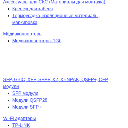
Аксессуары для СКС (Материалы для монтажа)
Крепеж для кабеля
Термоусадка, изоляционные материалы,
маркировка
Медиаконвертеры
Медиаконвертеры 1Gb
SFP, GBIC, XFP, SFP+, X2, XENPAK, QSFP+, CFP
модули
SFP модули
Модули QSFP28
Модули SFP+
Wi-Fi адаптеры
TP-LINK