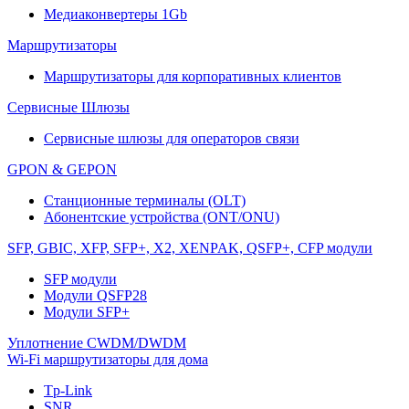
Медиаконвертеры 1Gb
Маршрутизаторы
Маршрутизаторы для корпоративных клиентов
Сервисные Шлюзы
Сервисные шлюзы для операторов связи
GPON & GEPON
Станционные терминалы (OLT)
Абонентские устройства (ONT/ONU)
SFP, GBIC, XFP, SFP+, X2, XENPAK, QSFP+, CFP модули
SFP модули
Модули QSFP28
Модули SFP+
Уплотнение CWDM/DWDM
Wi-Fi маршрутизаторы для дома
Tp-Link
SNR