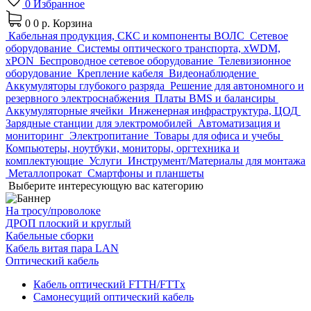
0
Избранное
0
0 р.
Корзина
Кабельная продукция, СКС и компоненты ВОЛС
Сетевое
оборудование
Системы оптического транспорта, xWDM,
xPON
Беспроводное сетевое оборудование
Телевизионное
оборудование
Крепление кабеля
Видеонаблюдение
Аккумуляторы глубокого разряда
Решение для автономного и
резервного электроснабжения
Платы BMS и балансиры
Аккумуляторные ячейки
Инженерная инфраструктура, ЦОД
Зарядные станции для электромобилей
Автоматизация и
мониторинг
Электропитание
Товары для офиса и учебы
Компьютеры, ноутбуки, мониторы, оргтехника и
комплектующие
Услуги
Инструмент/Материалы для монтажа
Металлопрокат
Смартфоны и планшеты
Выберите интересующую вас категорию
На тросу/проволоке
ДРОП плоский и круглый
Кабельные сборки
Кабель витая пара LAN
Оптический кабель
Кабель оптический FTTH/FTTx
Самонесущий оптический кабель