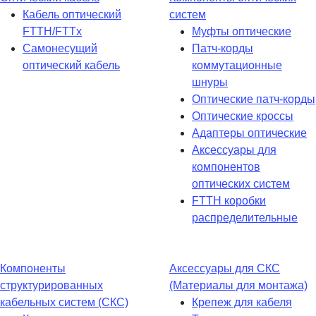
Кабель оптический
систем
FTTH/FTTx
Муфты оптические
Самонесущий
Патч-корды
оптический кабель
коммутационные
шнуры
Оптические патч-корды
Оптические кроссы
Адаптеры оптические
Аксессуары для
компонентов
оптических систем
FTTH коробки
распределительные
Компоненты
Аксессуары для СКС
структурированных
(Материалы для монтажа)
кабельных систем (СКС)
Крепеж для кабеля