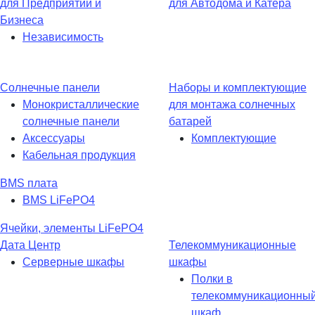
для Предприятий и
для Автодома и Катера
Бизнеса
Независимость
Солнечные панели
Наборы и комплектующие
Монокристаллические
для монтажа солнечных
солнечные панели
батарей
Аксессуары
Комплектующие
Кабельная продукция
BMS плата
BMS LiFePO4
Ячейки, элементы LiFePO4
Дата Центр
Телекоммуникационные
Серверные шкафы
шкафы
Полки в
телекоммуникационны
шкаф