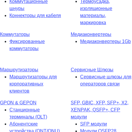
Коммутационные
Термоусадка,
шнуры
изоляционные
Коннекторы для кабеля
материалы,
маркировка
Коммутаторы
Медиаконвертеры
Фиксированные
Медиаконвертеры 1Gb
коммутаторы
Маршрутизаторы
Сервисные Шлюзы
Маршрутизаторы для
Сервисные шлюзы для
корпоративных
операторов связи
клиентов
GPON & GEPON
SFP, GBIC, XFP, SFP+, X2,
Станционные
XENPAK, QSFP+, CFP
терминалы (OLT)
модули
Абонентские
SFP модули
устройства (ONT/ONU)
Модули QSFP28