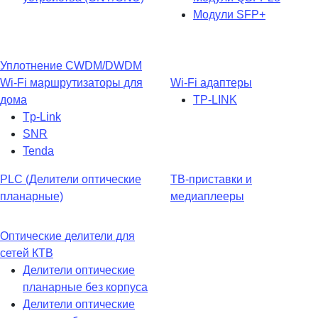
Модули SFP+
Уплотнение CWDM/DWDM
Wi-Fi маршрутизаторы для
Wi-Fi адаптеры
дома
TP-LINK
Tp-Link
SNR
Tenda
PLC (Делители оптические
ТВ-приставки и
планарные)
медиаплееры
Оптические делители для
сетей КТВ
Делители оптические
планарные без корпуса
Делители оптические