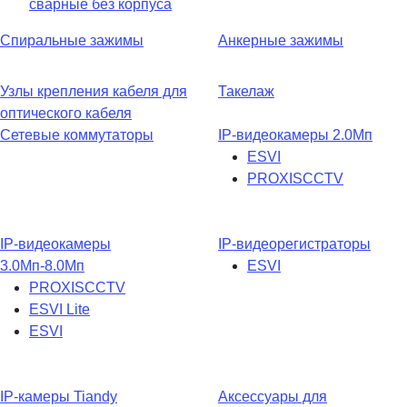
сварные без корпуса
Спиральные зажимы
Анкерные зажимы
Узлы крепления кабеля для
Такелаж
оптического кабеля
Сетевые коммутаторы
IP-видеокамеры 2.0Мп
ESVI
PROXISCCTV
IP-видеокамеры
IP-видеорегистраторы
3.0Мп-8.0Мп
ESVI
PROXISCCTV
ESVI Lite
ESVI
IP-камеры Tiandy
Аксессуары для