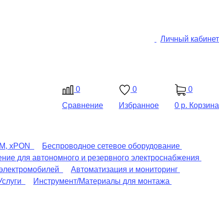
Личный кабинет
0
0
0
Сравнение
Избранное
0 р.
Корзина
DM, xPON
Беспроводное сетевое оборудование
ние для автономного и резервного электроснабжения
 электромобилей
Автоматизация и мониторинг
Услуги
Инструмент/Материалы для монтажа