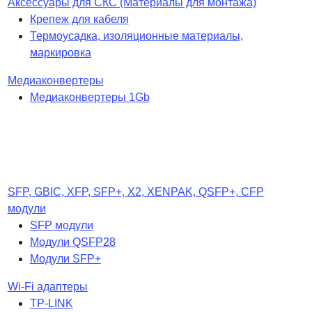
Аксессуары для СКС (Материалы для монтажа)
Крепеж для кабеля
Термоусадка, изоляционные материалы,
маркировка
Медиаконвертеры
Медиаконвертеры 1Gb
SFP, GBIC, XFP, SFP+, X2, XENPAK, QSFP+, CFP
модули
SFP модули
Модули QSFP28
Модули SFP+
Wi-Fi адаптеры
TP-LINK