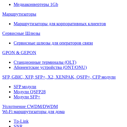
Медиаконвертеры 1Gb
Маршрутизаторы
Маршрутизаторы для корпоративных клиентов
Сервисные Шлюзы
Сервисные шлюзы для операторов связи
GPON & GEPON
Станционные терминалы (OLT)
Абонентские устройства (ONT/ONU)
SFP, GBIC, XFP, SFP+, X2, XENPAK, QSFP+, CFP модули
SFP модули
Модули QSFP28
Модули SFP+
Уплотнение CWDM/DWDM
Wi-Fi маршрутизаторы для дома
Tp-Link
SNR