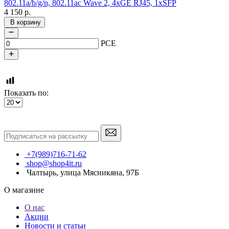
802.11a/b/g/n, 802.11ac Wave 2, 4xGE RJ45, 1xSFP
4 150
р.
В корзину
PCE
Показать по:
+7(989)716-71-62
shop@shop4it.ru
Чалтырь, улица Мясникяна, 97Б
О магазине
О нас
Акции
Новости и статьи