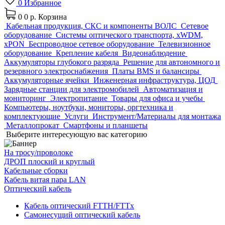
0
Избранное
0
0 р.
Корзина
Кабельная продукция, СКС и компоненты ВОЛС
Сетевое
оборудование
Системы оптического транспорта, xWDM,
xPON
Беспроводное сетевое оборудование
Телевизионное
оборудование
Крепление кабеля
Видеонаблюдение
Аккумуляторы глубокого разряда
Решение для автономного и
резервного электроснабжения
Платы BMS и балансиры
Аккумуляторные ячейки
Инженерная инфраструктура, ЦОД
Зарядные станции для электромобилей
Автоматизация и
мониторинг
Электропитание
Товары для офиса и учебы
Компьютеры, ноутбуки, мониторы, оргтехника и
комплектующие
Услуги
Инструмент/Материалы для монтажа
Металлопрокат
Смартфоны и планшеты
Выберите интересующую вас категорию
На тросу/проволоке
ДРОП плоский и круглый
Кабельные сборки
Кабель витая пара LAN
Оптический кабель
Кабель оптический FTTH/FTTx
Самонесущий оптический кабель