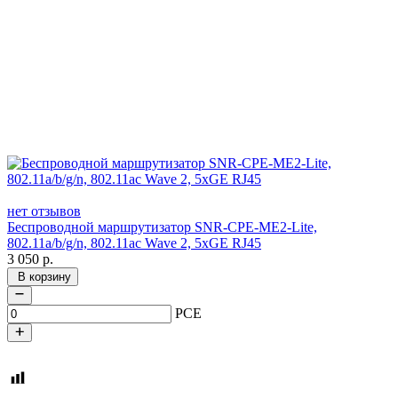
нет отзывов
Беспроводной маршрутизатор SNR-CPE-ME2-Lite,
802.11a/b/g/n, 802.11ac Wave 2, 5xGE RJ45
3 050
р.
В корзину
PCE