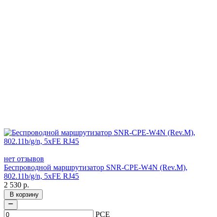
нет отзывов
Беспроводной маршрутизатор SNR-CPE-W4N (Rev.M),
802.11b/g/n, 5xFE RJ45
2 530
р.
В корзину
PCE