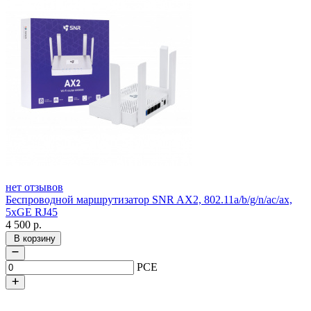
нет отзывов
Беспроводной маршрутизатор SNR AX2, 802.11a/b/g/n/ac/ax,
5xGE RJ45
4 500
р.
В корзину
PCE