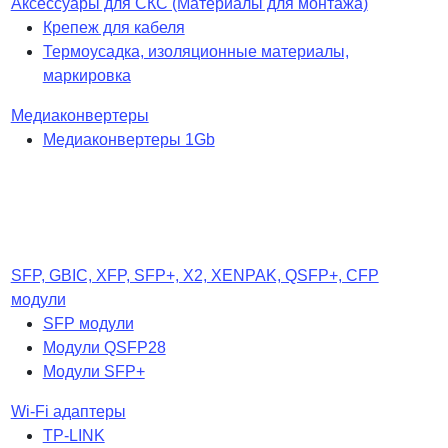
Аксессуары для СКС (Материалы для монтажа)
Крепеж для кабеля
Термоусадка, изоляционные материалы,
маркировка
Медиаконвертеры
Медиаконвертеры 1Gb
SFP, GBIC, XFP, SFP+, X2, XENPAK, QSFP+, CFP
модули
SFP модули
Модули QSFP28
Модули SFP+
Wi-Fi адаптеры
TP-LINK