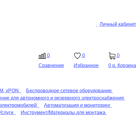
Личный кабинет
0
0
0
Сравнение
Избранное
0 р.
Корзина
DM, xPON
Беспроводное сетевое оборудование
ние для автономного и резервного электроснабжения
 электромобилей
Автоматизация и мониторинг
Услуги
Инструмент/Материалы для монтажа