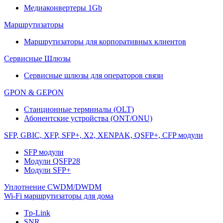
Медиаконвертеры 1Gb
Маршрутизаторы
Маршрутизаторы для корпоративных клиентов
Сервисные Шлюзы
Сервисные шлюзы для операторов связи
GPON & GEPON
Станционные терминалы (OLT)
Абонентские устройства (ONT/ONU)
SFP, GBIC, XFP, SFP+, X2, XENPAK, QSFP+, CFP модули
SFP модули
Модули QSFP28
Модули SFP+
Уплотнение CWDM/DWDM
Wi-Fi маршрутизаторы для дома
Tp-Link
SNR