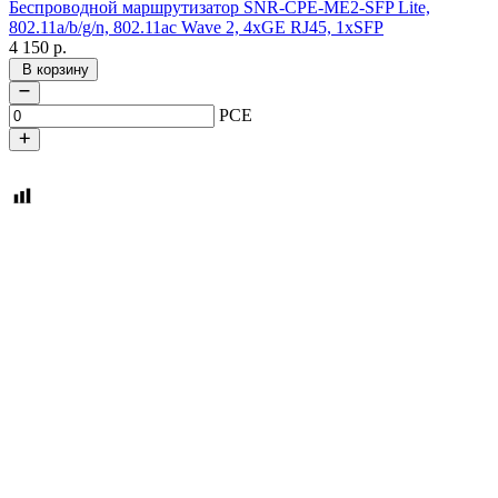
Беспроводной маршрутизатор SNR-CPE-ME2-SFP Lite,
802.11a/b/g/n, 802.11ac Wave 2, 4xGE RJ45, 1xSFP
4 150
р.
В корзину
PCE