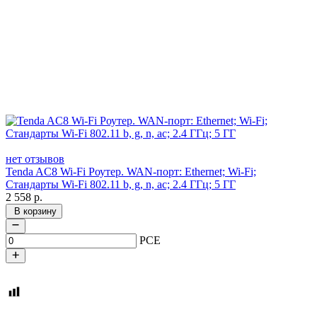
нет отзывов
Tenda AC8 Wi-Fi Роутер. WAN-порт: Ethernet; Wi-Fi;
Стандарты Wi-Fi 802.11 b, g, n, ac; 2.4 ГГц; 5 ГГ
2 558
р.
В корзину
PCE