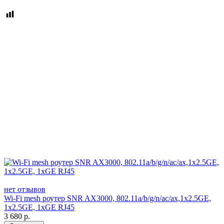
нет отзывов
Wi-Fi mesh роутер SNR AX3000, 802.11a/b/g/n/ac/ax,1x2.5GE,
1x2.5GE, 1xGE RJ45
3 680
р.