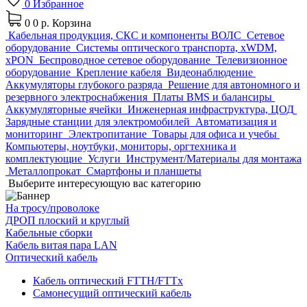
0
Избранное
0
0 р.
Корзина
Кабельная продукция, СКС и компоненты ВОЛС
Сетевое
оборудование
Системы оптического транспорта, xWDM,
xPON
Беспроводное сетевое оборудование
Телевизионное
оборудование
Крепление кабеля
Видеонаблюдение
Аккумуляторы глубокого разряда
Решение для автономного и
резервного электроснабжения
Платы BMS и балансиры
Аккумуляторные ячейки
Инженерная инфраструктура, ЦОД
Зарядные станции для электромобилей
Автоматизация и
мониторинг
Электропитание
Товары для офиса и учебы
Компьютеры, ноутбуки, мониторы, оргтехника и
комплектующие
Услуги
Инструмент/Материалы для монтажа
Металлопрокат
Смартфоны и планшеты
Выберите интересующую вас категорию
На тросу/проволоке
ДРОП плоский и круглый
Кабельные сборки
Кабель витая пара LAN
Оптический кабель
Кабель оптический FTTH/FTTx
Самонесущий оптический кабель