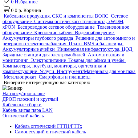
0
Избранное
0
0 р.
Корзина
Кабельная продукция, СКС и компоненты ВОЛС
Сетевое
оборудование
Системы оптического транспорта, xWDM,
xPON
Беспроводное сетевое оборудование
Телевизионное
оборудование
Крепление кабеля
Видеонаблюдение
Аккумуляторы глубокого разряда
Решение для автономного и
резервного электроснабжения
Платы BMS и балансиры
Аккумуляторные ячейки
Инженерная инфраструктура, ЦОД
Зарядные станции для электромобилей
Автоматизация и
мониторинг
Электропитание
Товары для офиса и учебы
Компьютеры, ноутбуки, мониторы, оргтехника и
комплектующие
Услуги
Инструмент/Материалы для монтажа
Металлопрокат
Смартфоны и планшеты
Выберите интересующую вас категорию
На тросу/проволоке
ДРОП плоский и круглый
Кабельные сборки
Кабель витая пара LAN
Оптический кабель
Кабель оптический FTTH/FTTx
Самонесущий оптический кабель