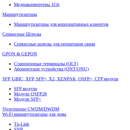
Медиаконвертеры 1Gb
Маршрутизаторы
Маршрутизаторы для корпоративных клиентов
Сервисные Шлюзы
Сервисные шлюзы для операторов связи
GPON & GEPON
Станционные терминалы (OLT)
Абонентские устройства (ONT/ONU)
SFP, GBIC, XFP, SFP+, X2, XENPAK, QSFP+, CFP модули
SFP модули
Модули QSFP28
Модули SFP+
Уплотнение CWDM/DWDM
Wi-Fi маршрутизаторы для дома
Tp-Link
SNR