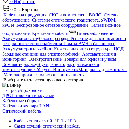
0
Избранное
0
0 р.
Корзина
Кабельная продукция, СКС и компоненты ВОЛС
Сетевое
оборудование
Системы оптического транспорта, xWDM,
xPON
Беспроводное сетевое оборудование
Телевизионное
оборудование
Крепление кабеля
Видеонаблюдение
Аккумуляторы глубокого разряда
Решение для автономного и
резервного электроснабжения
Платы BMS и балансиры
Аккумуляторные ячейки
Инженерная инфраструктура, ЦОД
Зарядные станции для электромобилей
Автоматизация и
мониторинг
Электропитание
Товары для офиса и учебы
Компьютеры, ноутбуки, мониторы, оргтехника и
комплектующие
Услуги
Инструмент/Материалы для монтажа
Металлопрокат
Смартфоны и планшеты
Выберите интересующую вас категорию
На тросу/проволоке
ДРОП плоский и круглый
Кабельные сборки
Кабель витая пара LAN
Оптический кабель
Кабель оптический FTTH/FTTx
Самонесущий оптический кабель