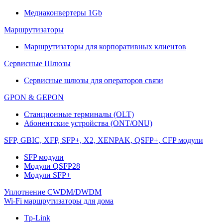
Медиаконвертеры 1Gb
Маршрутизаторы
Маршрутизаторы для корпоративных клиентов
Сервисные Шлюзы
Сервисные шлюзы для операторов связи
GPON & GEPON
Станционные терминалы (OLT)
Абонентские устройства (ONT/ONU)
SFP, GBIC, XFP, SFP+, X2, XENPAK, QSFP+, CFP модули
SFP модули
Модули QSFP28
Модули SFP+
Уплотнение CWDM/DWDM
Wi-Fi маршрутизаторы для дома
Tp-Link