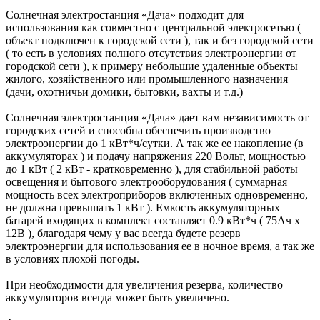
Солнечная электростанция «Дача» подходит для
использования как совместно с центральной электросетью (
объект подключен к городской сети ), так и без городской сети
( то есть в условиях полного отсутствия электроэнергии от
городской сети ), к примеру небольшие удаленные объекты
жилого, хозяйственного или промышленного назначения
(дачи, охотничьи домики, бытовки, вахты и т.д.)
Солнечная электростанция «Дача» дает вам независимость от
городских сетей и способна обеспечить производство
электроэнергии до 1 кВт*ч/сутки. А так же ее накопление (в
аккумуляторах ) и подачу напряжения 220 Вольт, мощностью
до 1 кВт ( 2 кВт - кратковременно ), для стабильной работы
освещения и бытового электрооборудования ( суммарная
мощность всех электроприборов включенных одновременно,
не должна превышать 1 кВт ). Емкость аккумуляторных
батарей входящих в комплект составляет 0.9 кВт*ч ( 75Ач x
12В ), благодаря чему у вас всегда будете резерв
электроэнергии для использования ее в ночное время, а так же
в условиях плохой погоды.
При необходимости для увеличения резерва, количество
аккумуляторов всегда может быть увеличено.