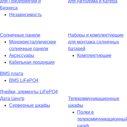
для Предприятий и
для Автодома и Катера
Бизнеса
Независимость
Солнечные панели
Наборы и комплектующие
Монокристаллические
для монтажа солнечных
солнечные панели
батарей
Аксессуары
Комплектующие
Кабельная продукция
BMS плата
BMS LiFePO4
Ячейки, элементы LiFePO4
Дата Центр
Телекоммуникационные
Серверные шкафы
шкафы
Полки в
телекоммуникационны
шкаф