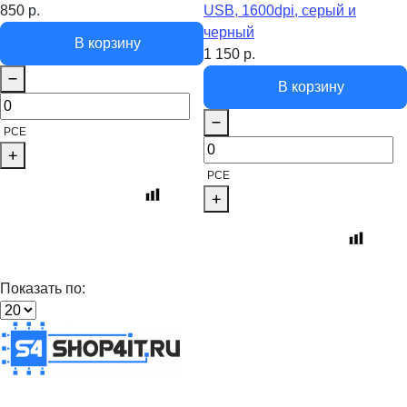
850
р.
USB, 1600dpi, серый и
черный
В корзину
1 150
р.
В корзину
PCE
PCE
Показать по: