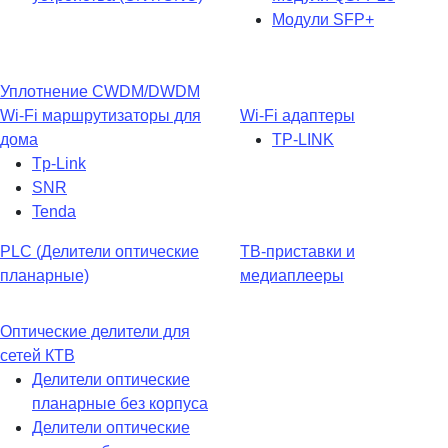
Модули SFP+
Уплотнение CWDM/DWDM
Wi-Fi маршрутизаторы для
Wi-Fi адаптеры
дома
TP-LINK
Tp-Link
SNR
Tenda
PLC (Делители оптические
ТВ-приставки и
планарные)
медиаплееры
Оптические делители для
сетей КТВ
Делители оптические
планарные без корпуса
Делители оптические