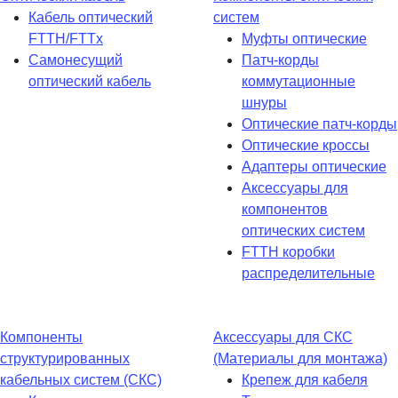
Кабель оптический
систем
FTTH/FTTx
Муфты оптические
Самонесущий
Патч-корды
оптический кабель
коммутационные
шнуры
Оптические патч-корды
Оптические кроссы
Адаптеры оптические
Аксессуары для
компонентов
оптических систем
FTTH коробки
распределительные
Компоненты
Аксессуары для СКС
структурированных
(Материалы для монтажа)
кабельных систем (СКС)
Крепеж для кабеля