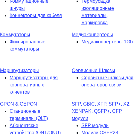
Коммутационные
Термоусадка,
шнуры
изоляционные
Коннекторы для кабеля
материалы,
маркировка
Коммутаторы
Медиаконвертеры
Фиксированные
Медиаконвертеры 1Gb
коммутаторы
Маршрутизаторы
Сервисные Шлюзы
Маршрутизаторы для
Сервисные шлюзы для
корпоративных
операторов связи
клиентов
GPON & GEPON
SFP, GBIC, XFP, SFP+, X2,
Станционные
XENPAK, QSFP+, CFP
терминалы (OLT)
модули
Абонентские
SFP модули
устройства (ONT/ONU)
Модули QSFP28