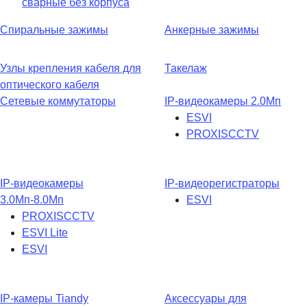
сварные без корпуса
Спиральные зажимы
Анкерные зажимы
Узлы крепления кабеля для
Такелаж
оптического кабеля
Сетевые коммутаторы
IP-видеокамеры 2.0Мп
ESVI
PROXISCCTV
IP-видеокамеры
IP-видеорегистраторы
3.0Мп-8.0Мп
ESVI
PROXISCCTV
ESVI Lite
ESVI
IP-камеры Tiandy
Аксессуары для