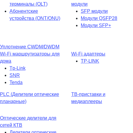
терминалы (OLT)
модули
Абонентские
SFP модули
устройства (ONT/ONU)
Модули QSFP28
Модули SFP+
Уплотнение CWDM/DWDM
Wi-Fi маршрутизаторы для
Wi-Fi адаптеры
дома
TP-LINK
Tp-Link
SNR
Tenda
PLC (Делители оптические
ТВ-приставки и
планарные)
медиаплееры
Оптические делители для
сетей КТВ
Делители оптические