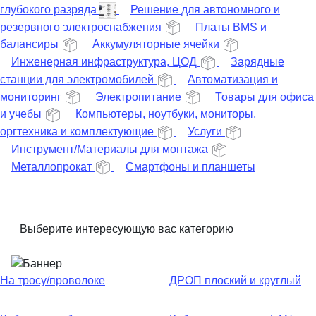
глубокого разряда
Решение для автономного и
резервного электроснабжения
Платы BMS и
балансиры
Аккумуляторные ячейки
Инженерная инфраструктура, ЦОД
Зарядные
станции для электромобилей
Автоматизация и
мониторинг
Электропитание
Товары для офиса
и учебы
Компьютеры, ноутбуки, мониторы,
оргтехника и комплектующие
Услуги
Инструмент/Материалы для монтажа
Металлопрокат
Смартфоны и планшеты
Выберите интересующую вас категорию
На тросу/проволоке
ДРОП плоский и круглый