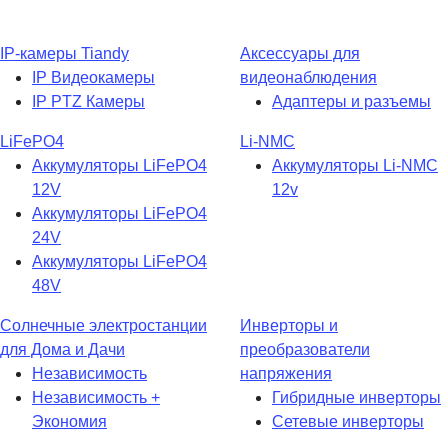
IP-камеры Tiandy
Аксессуары для
IP Видеокамеры
видеонаблюдения
IP PTZ Камеры
Адаптеры и разъемы
LiFePO4
Li-NMC
Аккумуляторы LiFePO4
Аккумуляторы Li-NMC
12V
12v
Аккумуляторы LiFePO4
24V
Аккумуляторы LiFePO4
48V
Солнечные электростанции
Инверторы и
для Дома и Дачи
преобразователи
Независимость
напряжения
Независимость +
Гибридные инверторы
Экономия
Сетевые инверторы