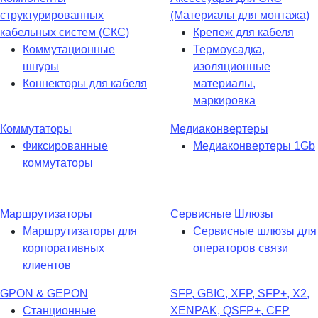
структурированных
(Материалы для монтажа)
кабельных систем (СКС)
Крепеж для кабеля
Коммутационные
Термоусадка,
шнуры
изоляционные
Коннекторы для кабеля
материалы,
маркировка
Коммутаторы
Медиаконвертеры
Фиксированные
Медиаконвертеры 1Gb
коммутаторы
Маршрутизаторы
Сервисные Шлюзы
Маршрутизаторы для
Сервисные шлюзы для
корпоративных
операторов связи
клиентов
GPON & GEPON
SFP, GBIC, XFP, SFP+, X2,
Станционные
XENPAK, QSFP+, CFP