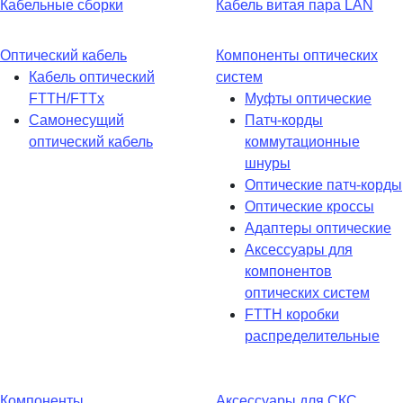
Кабельные сборки
Кабель витая пара LAN
Оптический кабель
Компоненты оптических
Кабель оптический
систем
FTTH/FTTx
Муфты оптические
Самонесущий
Патч-корды
оптический кабель
коммутационные
шнуры
Оптические патч-корды
Оптические кроссы
Адаптеры оптические
Аксессуары для
компонентов
оптических систем
FTTH коробки
распределительные
Компоненты
Аксессуары для СКС