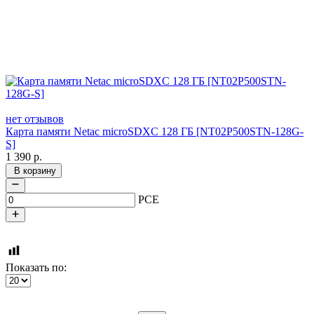
нет отзывов
Карта памяти Netac microSDXC 128 ГБ [NT02P500STN-128G-
S]
1 390
р.
В корзину
PCE
Показать по: