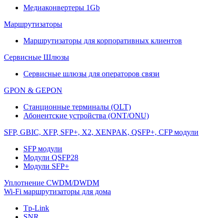
Медиаконвертеры 1Gb
Маршрутизаторы
Маршрутизаторы для корпоративных клиентов
Сервисные Шлюзы
Сервисные шлюзы для операторов связи
GPON & GEPON
Станционные терминалы (OLT)
Абонентские устройства (ONT/ONU)
SFP, GBIC, XFP, SFP+, X2, XENPAK, QSFP+, CFP модули
SFP модули
Модули QSFP28
Модули SFP+
Уплотнение CWDM/DWDM
Wi-Fi маршрутизаторы для дома
Tp-Link
SNR