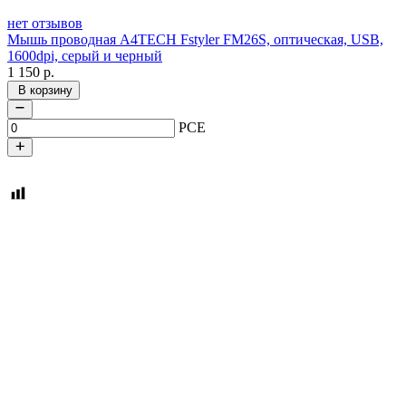
нет отзывов
Мышь проводная A4TECH Fstyler FM26S, оптическая, USB,
1600dpi, серый и черный
1 150
р.
В корзину
PCE