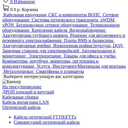
0
Избранное
0
0 р.
Корзина
Кабельная продукция, СКС и компоненты ВОЛС
Сетевое
оборудование
Системы оптического транспорта, xWDM,
xPON
Беспроводное сетевое оборудование
Телевизионное
оборудование
Крепление кабеля
Видеонаблюдение
Аккумуляторы глубокого разряда
Решение для автономного и
резервного электроснабжения
Платы BMS и балансиры
Аккумуляторные ячейки
Инженерная инфраструктура, ЦОД
Зарядные станции для электромобилей
Автоматизация и
мониторинг
Электропитание
Товары для офиса и учебы
Компьютеры, ноутбуки, мониторы, оргтехника и
комплектующие
Услуги
Инструмент/Материалы для монтажа
Металлопрокат
Смартфоны и планшеты
Выберите интересующую вас категорию
На тросу/проволоке
ДРОП плоский и круглый
Кабельные сборки
Кабель витая пара LAN
Оптический кабель
Кабель оптический FTTH/FTTx
Самонесущий оптический кабель