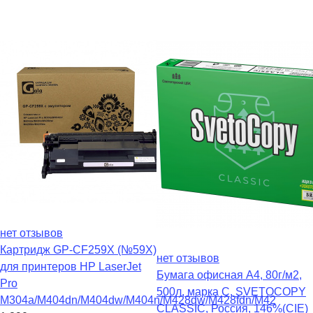
нет отзывов
Картридж GP-CF259X (№59X)
нет отзывов
для принтеров HP LaserJet
Бумага офисная А4, 80г/м2,
Pro
500л, марка С, SVETOCOPY
M304a/M404dn/M404dw/M404n/M428dw/M428fdn/M42
CLASSIC, Россия, 146%(CIE)