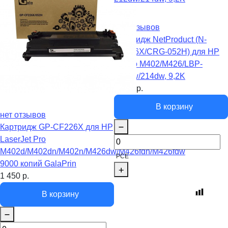
нет отзывов
Картридж NetProduct (N-
CF226X/CRG-052H) для HP
LJ Pro M402/M426/LBP-
212dw/214dw, 9,2K
1 890
р.
В корзину
нет отзывов
Картридж GP-CF226X для HP
LaserJet Pro
M402d/M402dn/M402n/M426dw/M426fdn/M426fdw
PCE
9000 копий GalaPrin
1 450
р.
В корзину