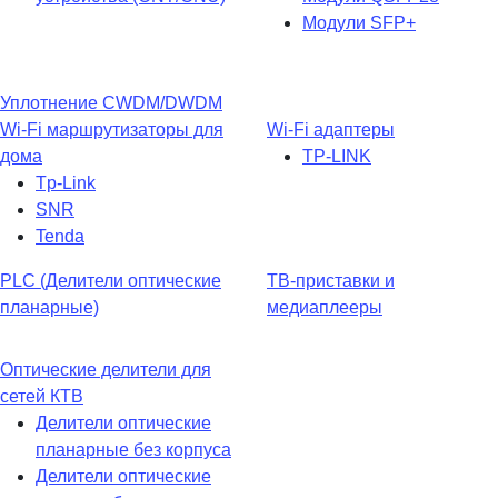
Модули SFP+
Уплотнение CWDM/DWDM
Wi-Fi маршрутизаторы для
Wi-Fi адаптеры
дома
TP-LINK
Tp-Link
SNR
Tenda
PLC (Делители оптические
ТВ-приставки и
планарные)
медиаплееры
Оптические делители для
сетей КТВ
Делители оптические
планарные без корпуса
Делители оптические