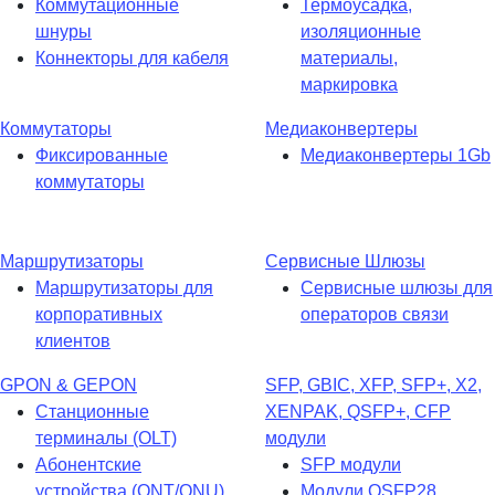
Коммутационные
Термоусадка,
шнуры
изоляционные
Коннекторы для кабеля
материалы,
маркировка
Коммутаторы
Медиаконвертеры
Фиксированные
Медиаконвертеры 1Gb
коммутаторы
Маршрутизаторы
Сервисные Шлюзы
Маршрутизаторы для
Сервисные шлюзы для
корпоративных
операторов связи
клиентов
GPON & GEPON
SFP, GBIC, XFP, SFP+, X2,
Станционные
XENPAK, QSFP+, CFP
терминалы (OLT)
модули
Абонентские
SFP модули
устройства (ONT/ONU)
Модули QSFP28