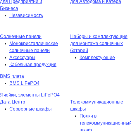
для Предприятий и
для Автодома и Катера
Бизнеса
Независимость
Солнечные панели
Наборы и комплектующие
Монокристаллические
для монтажа солнечных
солнечные панели
батарей
Аксессуары
Комплектующие
Кабельная продукция
BMS плата
BMS LiFePO4
Ячейки, элементы LiFePO4
Дата Центр
Телекоммуникационные
Серверные шкафы
шкафы
Полки в
телекоммуникационны
шкаф