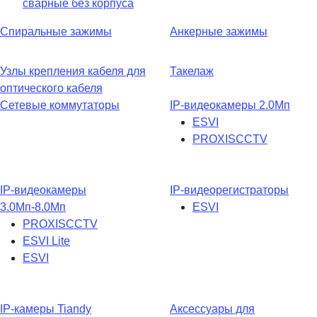
сварные без корпуса
Спиральные зажимы
Анкерные зажимы
Узлы крепления кабеля для
Такелаж
оптического кабеля
Сетевые коммутаторы
IP-видеокамеры 2.0Мп
ESVI
PROXISCCTV
IP-видеокамеры
IP-видеорегистраторы
3.0Мп-8.0Мп
ESVI
PROXISCCTV
ESVI Lite
ESVI
IP-камеры Tiandy
Аксессуары для