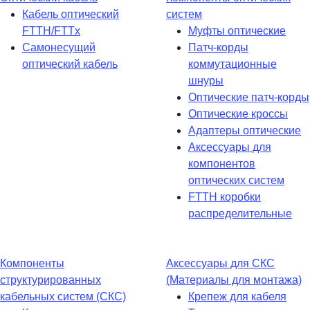
Кабель оптический
систем
FTTH/FTTx
Муфты оптические
Самонесущий
Патч-корды
оптический кабель
коммутационные
шнуры
Оптические патч-корды
Оптические кроссы
Адаптеры оптические
Аксессуары для
компонентов
оптических систем
FTTH коробки
распределительные
Компоненты
Аксессуары для СКС
структурированных
(Материалы для монтажа)
кабельных систем (СКС)
Крепеж для кабеля