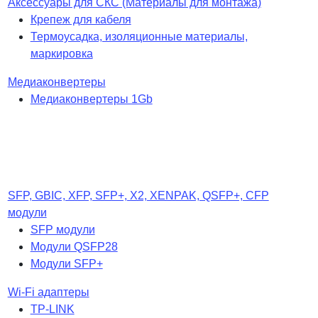
Аксессуары для СКС (Материалы для монтажа)
Крепеж для кабеля
Термоусадка, изоляционные материалы,
маркировка
Медиаконвертеры
Медиаконвертеры 1Gb
SFP, GBIC, XFP, SFP+, X2, XENPAK, QSFP+, CFP
модули
SFP модули
Модули QSFP28
Модули SFP+
Wi-Fi адаптеры
TP-LINK