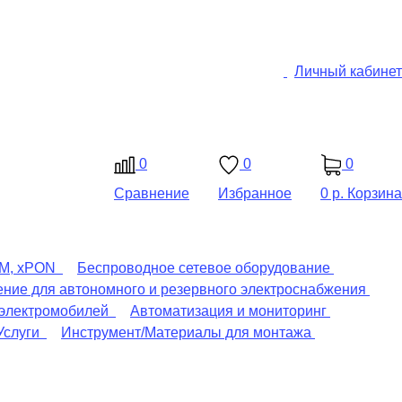
Личный кабинет
0
0
0
Сравнение
Избранное
0 р.
Корзина
DM, xPON
Беспроводное сетевое оборудование
ние для автономного и резервного электроснабжения
 электромобилей
Автоматизация и мониторинг
Услуги
Инструмент/Материалы для монтажа