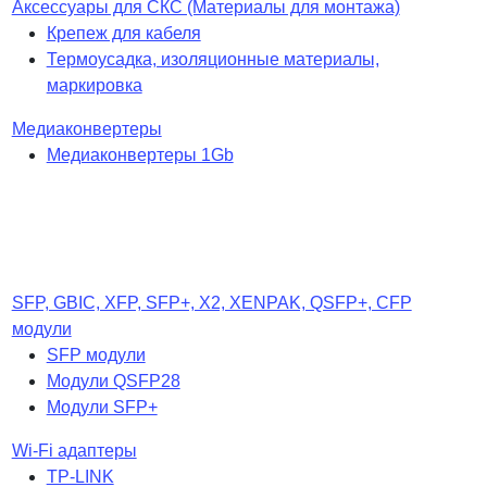
Аксессуары для СКС (Материалы для монтажа)
Крепеж для кабеля
Термоусадка, изоляционные материалы,
маркировка
Медиаконвертеры
Медиаконвертеры 1Gb
SFP, GBIC, XFP, SFP+, X2, XENPAK, QSFP+, CFP
модули
SFP модули
Модули QSFP28
Модули SFP+
Wi-Fi адаптеры
TP-LINK