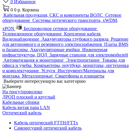
0
Избранное
0
0 р.
Корзина
Кабельная продукция, СКС и компоненты ВОЛС
Сетевое
оборудование
Системы оптического транспорта, xWDM,
xPON
Беспроводное сетевое оборудование
Телевизионное оборудование
Крепление кабеля
Видеонаблюдение
Аккумуляторы глубокого разряда
Решение
для автономного и резервного электроснабжения
Платы BMS
и балансиры
Аккумуляторные ячейки
Инженерная
инфраструктура, ЦОД
Зарядные станции для электромобилей
Автоматизация и мониторинг
Электропитание
Товары для
офиса и учебы
Компьютеры, ноутбуки, мониторы, оргтехника
и комплектующие
Услуги
Инструмент/Материалы для
монтажа
Металлопрокат
Смартфоны и планшеты
Выберите интересующую вас категорию
На тросу/проволоке
ДРОП плоский и круглый
Кабельные сборки
Кабель витая пара LAN
Оптический кабель
Кабель оптический FTTH/FTTx
Самонесущий оптический кабель