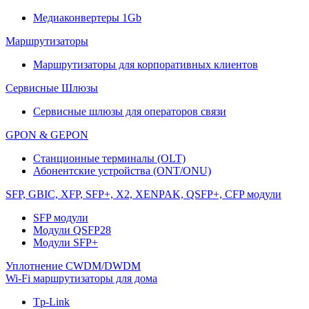
Медиаконвертеры 1Gb
Маршрутизаторы
Маршрутизаторы для корпоративных клиентов
Сервисные Шлюзы
Сервисные шлюзы для операторов связи
GPON & GEPON
Станционные терминалы (OLT)
Абонентские устройства (ONT/ONU)
SFP, GBIC, XFP, SFP+, X2, XENPAK, QSFP+, CFP модули
SFP модули
Модули QSFP28
Модули SFP+
Уплотнение CWDM/DWDM
Wi-Fi маршрутизаторы для дома
Tp-Link