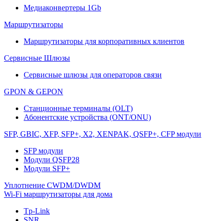
Медиаконвертеры 1Gb
Маршрутизаторы
Маршрутизаторы для корпоративных клиентов
Сервисные Шлюзы
Сервисные шлюзы для операторов связи
GPON & GEPON
Станционные терминалы (OLT)
Абонентские устройства (ONT/ONU)
SFP, GBIC, XFP, SFP+, X2, XENPAK, QSFP+, CFP модули
SFP модули
Модули QSFP28
Модули SFP+
Уплотнение CWDM/DWDM
Wi-Fi маршрутизаторы для дома
Tp-Link
SNR