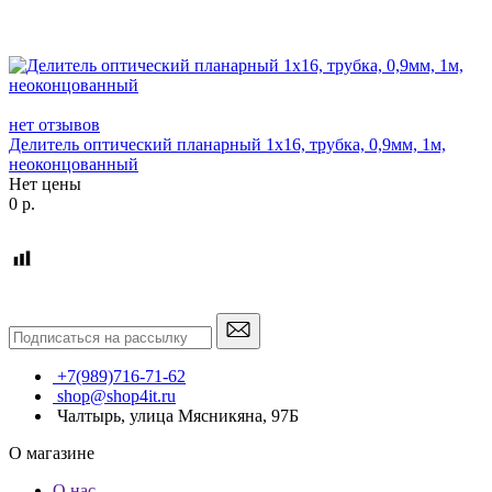
нет отзывов
Делитель оптический планарный 1x16, трубка, 0,9мм, 1м,
неоконцованный
Нет цены
0
р.
+7(989)716-71-62
shop@shop4it.ru
Чалтырь, улица Мясникяна, 97Б
О магазине
О нас