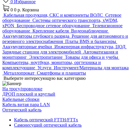
0
Избранное
0
0 р.
Корзина
Кабельная продукция, СКС и компоненты ВОЛС
Сетевое
оборудование
Системы оптического транспорта, xWDM,
xPON
Беспроводное сетевое оборудование
Телевизионное
оборудование
Крепление кабеля
Видеонаблюдение
Аккумуляторы глубокого разряда
Решение для автономного и
резервного электроснабжения
Платы BMS и балансиры
Аккумуляторные ячейки
Инженерная инфраструктура, ЦОД
Зарядные станции для электромобилей
Автоматизация и
мониторинг
Электропитание
Товары для офиса и учебы
Компьютеры, ноутбуки, мониторы, оргтехника и
комплектующие
Услуги
Инструмент/Материалы для монтажа
Металлопрокат
Смартфоны и планшеты
Выберите интересующую вас категорию
На тросу/проволоке
ДРОП плоский и круглый
Кабельные сборки
Кабель витая пара LAN
Оптический кабель
Кабель оптический FTTH/FTTx
Самонесущий оптический кабель