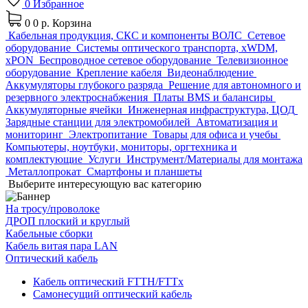
0
Избранное
0
0 р.
Корзина
Кабельная продукция, СКС и компоненты ВОЛС
Сетевое
оборудование
Системы оптического транспорта, xWDM,
xPON
Беспроводное сетевое оборудование
Телевизионное
оборудование
Крепление кабеля
Видеонаблюдение
Аккумуляторы глубокого разряда
Решение для автономного и
резервного электроснабжения
Платы BMS и балансиры
Аккумуляторные ячейки
Инженерная инфраструктура, ЦОД
Зарядные станции для электромобилей
Автоматизация и
мониторинг
Электропитание
Товары для офиса и учебы
Компьютеры, ноутбуки, мониторы, оргтехника и
комплектующие
Услуги
Инструмент/Материалы для монтажа
Металлопрокат
Смартфоны и планшеты
Выберите интересующую вас категорию
На тросу/проволоке
ДРОП плоский и круглый
Кабельные сборки
Кабель витая пара LAN
Оптический кабель
Кабель оптический FTTH/FTTx
Самонесущий оптический кабель