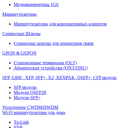
Медиаконвертеры 1Gb
Маршрутизаторы
Маршрутизаторы для корпоративных клиентов
Сервисные Шлюзы
Сервисные шлюзы для операторов связи
GPON & GEPON
Станционные терминалы (OLT)
Абонентские устройства (ONT/ONU)
SFP, GBIC, XFP, SFP+, X2, XENPAK, QSFP+, CFP модули
SFP модули
Модули QSFP28
Модули SFP+
Уплотнение CWDM/DWDM
Wi-Fi маршрутизаторы для дома
Tp-Link
SNR