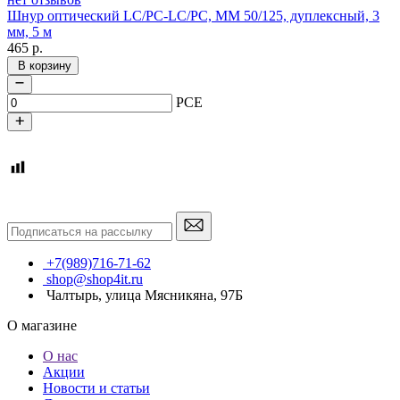
Шнур оптический LC/PC-LC/PC, MМ 50/125, дуплексный, 3
мм, 5 м
465
р.
В корзину
PCE
+7(989)716-71-62
shop@shop4it.ru
Чалтырь, улица Мясникяна, 97Б
О магазине
О нас
Акции
Новости и статьи