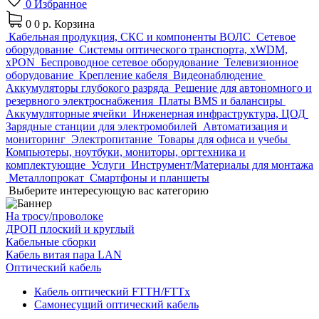
0
Избранное
0
0 р.
Корзина
Кабельная продукция, СКС и компоненты ВОЛС
Сетевое
оборудование
Системы оптического транспорта, xWDM,
xPON
Беспроводное сетевое оборудование
Телевизионное
оборудование
Крепление кабеля
Видеонаблюдение
Аккумуляторы глубокого разряда
Решение для автономного и
резервного электроснабжения
Платы BMS и балансиры
Аккумуляторные ячейки
Инженерная инфраструктура, ЦОД
Зарядные станции для электромобилей
Автоматизация и
мониторинг
Электропитание
Товары для офиса и учебы
Компьютеры, ноутбуки, мониторы, оргтехника и
комплектующие
Услуги
Инструмент/Материалы для монтажа
Металлопрокат
Смартфоны и планшеты
Выберите интересующую вас категорию
На тросу/проволоке
ДРОП плоский и круглый
Кабельные сборки
Кабель витая пара LAN
Оптический кабель
Кабель оптический FTTH/FTTx
Самонесущий оптический кабель