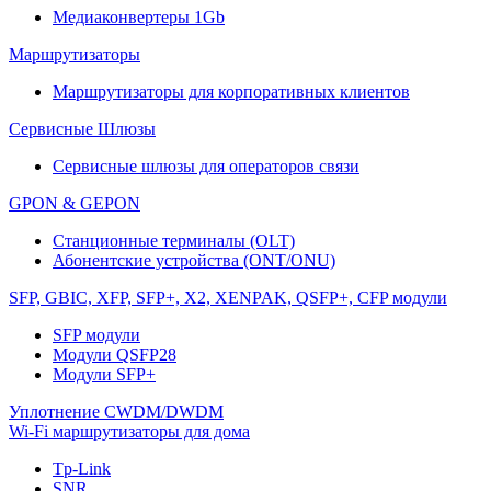
Медиаконвертеры 1Gb
Маршрутизаторы
Маршрутизаторы для корпоративных клиентов
Сервисные Шлюзы
Сервисные шлюзы для операторов связи
GPON & GEPON
Станционные терминалы (OLT)
Абонентские устройства (ONT/ONU)
SFP, GBIC, XFP, SFP+, X2, XENPAK, QSFP+, CFP модули
SFP модули
Модули QSFP28
Модули SFP+
Уплотнение CWDM/DWDM
Wi-Fi маршрутизаторы для дома
Tp-Link
SNR