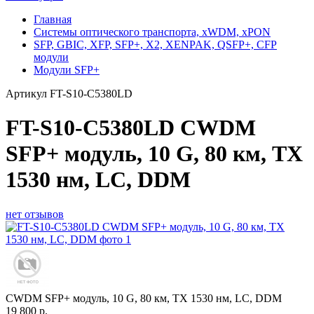
Главная
Системы оптического транспорта, xWDM, xPON
SFP, GBIC, XFP, SFP+, X2, XENPAK, QSFP+, CFP
модули
Модули SFP+
Артикул
FT-S10-C5380LD
FT-S10-C5380LD CWDM
SFP+ модуль, 10 G, 80 км, TX
1530 нм, LC, DDM
нет отзывов
CWDM SFP+ модуль, 10 G, 80 км, TX 1530 нм, LC, DDM
19 800
р.