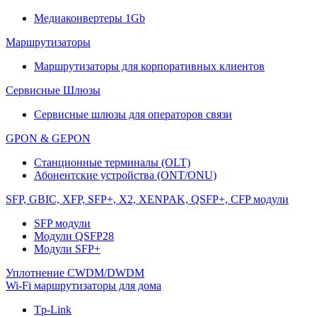
Медиаконвертеры 1Gb
Маршрутизаторы
Маршрутизаторы для корпоративных клиентов
Сервисные Шлюзы
Сервисные шлюзы для операторов связи
GPON & GEPON
Станционные терминалы (OLT)
Абонентские устройства (ONT/ONU)
SFP, GBIC, XFP, SFP+, X2, XENPAK, QSFP+, CFP модули
SFP модули
Модули QSFP28
Модули SFP+
Уплотнение CWDM/DWDM
Wi-Fi маршрутизаторы для дома
Tp-Link