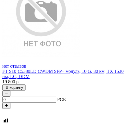
нет отзывов
FT-S10-C5380LD CWDM SFP+ модуль, 10 G, 80 км, TX 1530
нм, LC, DDM
19 800
р.
В корзину
PCE