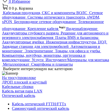
0
Избранное
0
0 р.
Корзина
Кабельная продукция, СКС и компоненты ВОЛС
Сетевое
оборудование
Системы оптического транспорта, xWDM,
xPON
Беспроводное сетевое оборудование
Телевизионное
оборудование
Крепление кабеля
Видеонаблюдение
Аккумуляторы глубокого разряда
Решение для автономного и
резервного электроснабжения
Платы BMS и балансиры
Аккумуляторные ячейки
Инженерная инфраструктура, ЦОД
Зарядные станции для электромобилей
Автоматизация и
мониторинг
Электропитание
Товары для офиса и учебы
Компьютеры, ноутбуки, мониторы, оргтехника и
комплектующие
Услуги
Инструмент/Материалы для монтажа
Металлопрокат
Смартфоны и планшеты
Выберите интересующую вас категорию
На тросу/проволоке
ДРОП плоский и круглый
Кабельные сборки
Кабель витая пара LAN
Оптический кабель
Кабель оптический FTTH/FTTx
Самонесущий оптический кабель