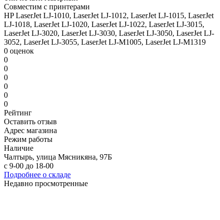
Совместим с принтерами
HP LaserJet LJ-1010, LaserJet LJ-1012, LaserJet LJ-1015, LaserJet
LJ-1018, LaserJet LJ-1020, LaserJet LJ-1022, LaserJet LJ-3015,
LaserJet LJ-3020, LaserJet LJ-3030, LaserJet LJ-3050, LaserJet LJ-
3052, LaserJet LJ-3055, LaserJet LJ-M1005, LaserJet LJ-M1319
0 оценок
0
0
0
0
0
0
Рейтинг
Оставить отзыв
Адрес магазина
Режим работы
Наличие
Чалтырь, улица Мясникяна, 97Б
с 9-00 до 18-00
Подробнее о складе
Недавно просмотренные