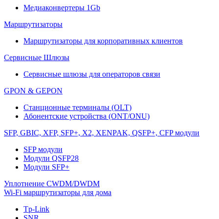
Медиаконвертеры 1Gb
Маршрутизаторы
Маршрутизаторы для корпоративных клиентов
Сервисные Шлюзы
Сервисные шлюзы для операторов связи
GPON & GEPON
Станционные терминалы (OLT)
Абонентские устройства (ONT/ONU)
SFP, GBIC, XFP, SFP+, X2, XENPAK, QSFP+, CFP модули
SFP модули
Модули QSFP28
Модули SFP+
Уплотнение CWDM/DWDM
Wi-Fi маршрутизаторы для дома
Tp-Link
SNR