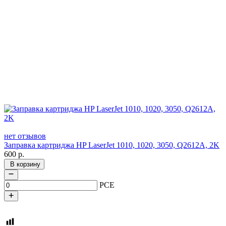
нет отзывов
Заправка картриджа HP LaserJet 1010, 1020, 3050, Q2612A, 2K
600
р.
В корзину
PCE