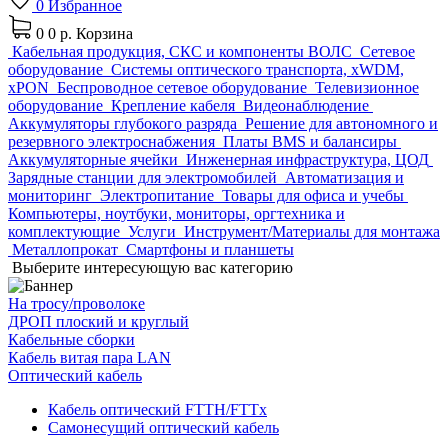
0
Избранное
0
0 р.
Корзина
Кабельная продукция, СКС и компоненты ВОЛС
Сетевое
оборудование
Системы оптического транспорта, xWDM,
xPON
Беспроводное сетевое оборудование
Телевизионное
оборудование
Крепление кабеля
Видеонаблюдение
Аккумуляторы глубокого разряда
Решение для автономного и
резервного электроснабжения
Платы BMS и балансиры
Аккумуляторные ячейки
Инженерная инфраструктура, ЦОД
Зарядные станции для электромобилей
Автоматизация и
мониторинг
Электропитание
Товары для офиса и учебы
Компьютеры, ноутбуки, мониторы, оргтехника и
комплектующие
Услуги
Инструмент/Материалы для монтажа
Металлопрокат
Смартфоны и планшеты
Выберите интересующую вас категорию
На тросу/проволоке
ДРОП плоский и круглый
Кабельные сборки
Кабель витая пара LAN
Оптический кабель
Кабель оптический FTTH/FTTx
Самонесущий оптический кабель