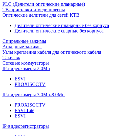
PLC (Делители оптические планарные)
ТВ-приставки и медиаплееры
Оптические делители для сетей КТВ
Делители оптические планарные без корпуса
Делители оптические сварные без корпуса
Спиральные зажимы
Анкерные зажимы
Узлы крепления кабеля для оптического кабеля
Такелаж
Сетевые коммутаторы
IP-видеокамеры 2.0Мп
ESVI
PROXISCCTV
IP-видеокамеры 3.0Мп-8.0Мп
PROXISCCTV
ESVI Lite
ESVI
IP-видеорегистраторы