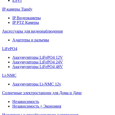
ESVI
IP-камеры Tiandy
IP Видеокамеры
IP PTZ Камеры
Аксессуары для видеонаблюдения
Адаптеры и разъемы
LiFePO4
Аккумуляторы LiFePO4 12V
Аккумуляторы LiFePO4 24V
Аккумуляторы LiFePO4 48V
Li-NMC
Аккумуляторы Li-NMC 12v
Солнечные электростанции для Дома и Дачи
Независимость
Независимость + Экономия
Инверторы и преобразователи напряжения