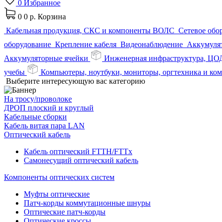
0
Избранное
0
0 р.
Корзина
Кабельная продукция, СКС и компоненты ВОЛС
Сетевое обо
оборудование
Крепление кабеля
Видеонаблюдение
Аккумулят
Аккумуляторные ячейки
Инженерная инфраструктура, ЦО
учебы
Компьютеры, ноутбуки, мониторы, оргтехника и к
Выберите интересующую вас категорию
На тросу/проволоке
ДРОП плоский и круглый
Кабельные сборки
Кабель витая пара LAN
Оптический кабель
Кабель оптический FTTH/FTTx
Самонесущий оптический кабель
Компоненты оптических систем
Муфты оптические
Патч-корды коммутационные шнуры
Оптические патч-корды
Оптические кроссы