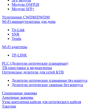
SFP модули
Модули QSFP28
Модули SFP+
Уплотнение CWDM/DWDM
Wi-Fi маршрутизаторы для дома
Tp-Link
SNR
Tenda
Wi-Fi адаптеры
TP-LINK
PLC (Делители оптические планарные)
ТВ-приставки и медиаплееры
Оптические делители для сетей КТВ
Делители оптические планарные без корпуса
Делители оптические сварные без корпуса
Спиральные зажимы
Анкерные зажимы
Узлы крепления кабеля для оптического кабеля
Такелаж