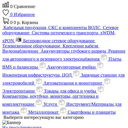
0
Сравнение
0
Избранное
0
0 р.
Корзина
Кабельная продукция, СКС и компоненты ВОЛС
Сетевое
оборудование
Системы оптического транспорта, xWDM,
xPON
Беспроводное сетевое оборудование
Телевизионное оборудование
Крепление кабеля
Видеонаблюдение
Аккумуляторы глубокого разряда
Решение
для автономного и резервного электроснабжения
Платы
BMS и балансиры
Аккумуляторные ячейки
Инженерная инфраструктура, ЦОД
Зарядные станции для
электромобилей
Автоматизация и мониторинг
Электропитание
Товары для офиса и учебы
Компьютеры, ноутбуки, мониторы, оргтехника и
комплектующие
Услуги
Инструмент/Материалы для
монтажа
Металлопрокат
Смартфоны и планшеты
Выберите интересующую вас категорию
На тросу/проволоке