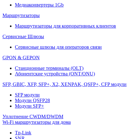
Медиаконвертеры 1Gb
Маршрутизаторы
Маршрутизаторы для корпоративных клиентов
Сервисные Шлюзы
Сервисные шлюзы для операторов связи
GPON & GEPON
Станционные терминалы (OLT)
Абонентские устройства (ONT/ONU)
SFP, GBIC, XFP, SFP+, X2, XENPAK, QSFP+, CFP модули
SFP модули
Модули QSFP28
Модули SFP+
Уплотнение CWDM/DWDM
Wi-Fi маршрутизаторы для дома
Tp-Link
SNR