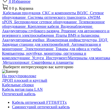
0
Избранное
0
0 р.
Корзина
Кабельная продукция, СКС и компоненты ВОЛС
Сетевое
оборудование
Системы оптического транспорта, xWDM,
xPON
Беспроводное сетевое оборудование
Телевизионное
оборудование
Крепление кабеля
Видеонаблюдение
Аккумуляторы глубокого разряда
Решение для автономного и
резервного электроснабжения
Платы BMS и балансиры
Аккумуляторные ячейки
Инженерная инфраструктура, ЦОД
Зарядные станции для электромобилей
Автоматизация и
мониторинг
Электропитание
Товары для офиса и учебы
Компьютеры, ноутбуки, мониторы, оргтехника и
комплектующие
Услуги
Инструмент/Материалы для монтажа
Металлопрокат
Смартфоны и планшеты
Выберите интересующую вас категорию
На тросу/проволоке
ДРОП плоский и круглый
Кабельные сборки
Кабель витая пара LAN
Оптический кабель
Кабель оптический FTTH/FTTx
Самонесущий оптический кабель