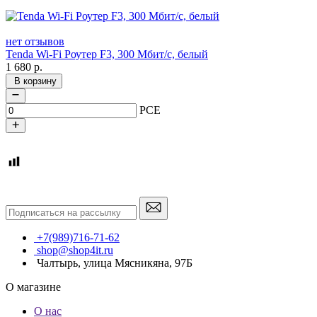
нет отзывов
Tenda Wi-Fi Роутер F3, 300 Мбит/с, белый
1 680
р.
В корзину
PCE
+7(989)716-71-62
shop@shop4it.ru
Чалтырь, улица Мясникяна, 97Б
О магазине
О нас