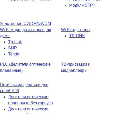
Модули SFP+
Уплотнение CWDM/DWDM
Wi-Fi маршрутизаторы для
Wi-Fi адаптеры
дома
TP-LINK
Tp-Link
SNR
Tenda
PLC (Делители оптические
ТВ-приставки и
планарные)
медиаплееры
Оптические делители для
сетей КТВ
Делители оптические
планарные без корпуса
Делители оптические