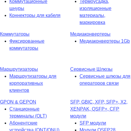
Коммутационные
Термоусадка,
шнуры
изоляционные
Коннекторы для кабеля
материалы,
маркировка
Коммутаторы
Медиаконвертеры
Фиксированные
Медиаконвертеры 1Gb
коммутаторы
Маршрутизаторы
Сервисные Шлюзы
Маршрутизаторы для
Сервисные шлюзы для
корпоративных
операторов связи
клиентов
GPON & GEPON
SFP, GBIC, XFP, SFP+, X2,
Станционные
XENPAK, QSFP+, CFP
терминалы (OLT)
модули
Абонентские
SFP модули
устройства (ONT/ONU)
Модули QSFP28