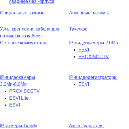
сварные без корпуса
Спиральные зажимы
Анкерные зажимы
Узлы крепления кабеля для
Такелаж
оптического кабеля
Сетевые коммутаторы
IP-видеокамеры 2.0Мп
ESVI
PROXISCCTV
IP-видеокамеры
IP-видеорегистраторы
3.0Мп-8.0Мп
ESVI
PROXISCCTV
ESVI Lite
ESVI
IP-камеры Tiandy
Аксессуары для