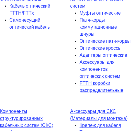
Кабель оптический
систем
FTTH/FTTx
Муфты оптические
Самонесущий
Патч-корды
оптический кабель
коммутационные
шнуры
Оптические патч-корды
Оптические кроссы
Адаптеры оптические
Аксессуары для
компонентов
оптических систем
FTTH коробки
распределительные
Компоненты
Аксессуары для СКС
структурированных
(Материалы для монтажа)
кабельных систем (СКС)
Крепеж для кабеля