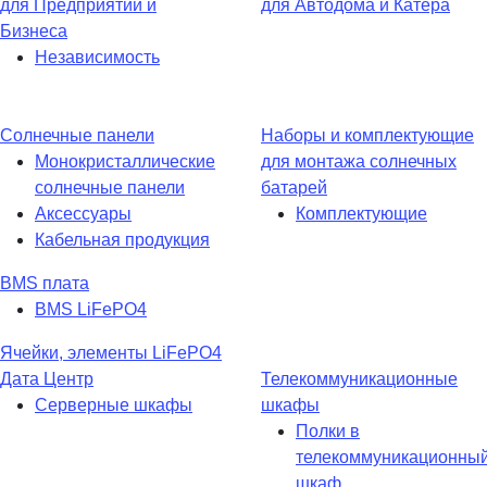
для Предприятий и
для Автодома и Катера
Бизнеса
Независимость
Солнечные панели
Наборы и комплектующие
Монокристаллические
для монтажа солнечных
солнечные панели
батарей
Аксессуары
Комплектующие
Кабельная продукция
BMS плата
BMS LiFePO4
Ячейки, элементы LiFePO4
Дата Центр
Телекоммуникационные
Серверные шкафы
шкафы
Полки в
телекоммуникационны
шкаф