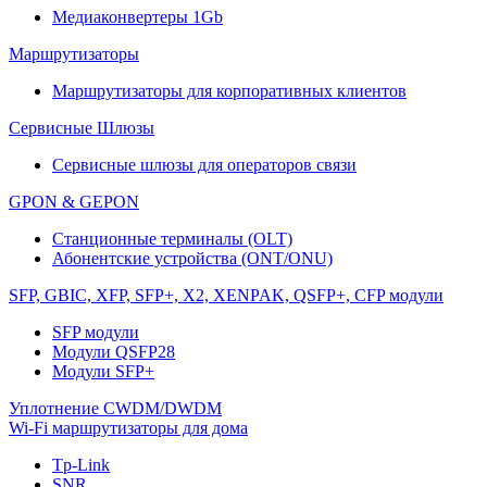
Медиаконвертеры 1Gb
Маршрутизаторы
Маршрутизаторы для корпоративных клиентов
Сервисные Шлюзы
Сервисные шлюзы для операторов связи
GPON & GEPON
Станционные терминалы (OLT)
Абонентские устройства (ONT/ONU)
SFP, GBIC, XFP, SFP+, X2, XENPAK, QSFP+, CFP модули
SFP модули
Модули QSFP28
Модули SFP+
Уплотнение CWDM/DWDM
Wi-Fi маршрутизаторы для дома
Tp-Link
SNR