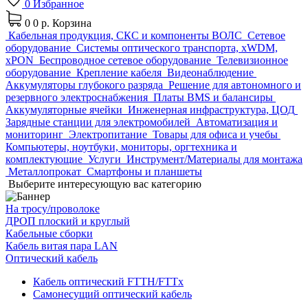
0
Избранное
0
0 р.
Корзина
Кабельная продукция, СКС и компоненты ВОЛС
Сетевое
оборудование
Системы оптического транспорта, xWDM,
xPON
Беспроводное сетевое оборудование
Телевизионное
оборудование
Крепление кабеля
Видеонаблюдение
Аккумуляторы глубокого разряда
Решение для автономного и
резервного электроснабжения
Платы BMS и балансиры
Аккумуляторные ячейки
Инженерная инфраструктура, ЦОД
Зарядные станции для электромобилей
Автоматизация и
мониторинг
Электропитание
Товары для офиса и учебы
Компьютеры, ноутбуки, мониторы, оргтехника и
комплектующие
Услуги
Инструмент/Материалы для монтажа
Металлопрокат
Смартфоны и планшеты
Выберите интересующую вас категорию
На тросу/проволоке
ДРОП плоский и круглый
Кабельные сборки
Кабель витая пара LAN
Оптический кабель
Кабель оптический FTTH/FTTx
Самонесущий оптический кабель