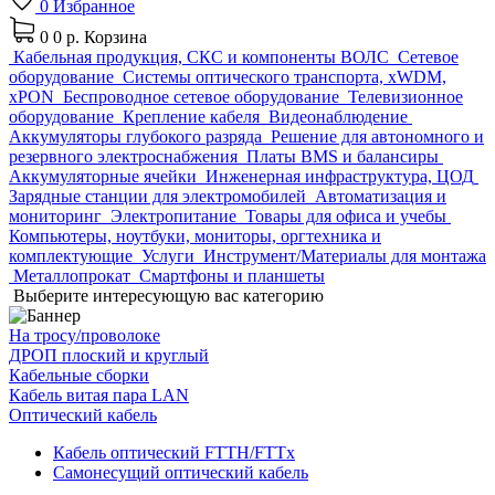
0
Избранное
0
0 р.
Корзина
Кабельная продукция, СКС и компоненты ВОЛС
Сетевое
оборудование
Системы оптического транспорта, xWDM,
xPON
Беспроводное сетевое оборудование
Телевизионное
оборудование
Крепление кабеля
Видеонаблюдение
Аккумуляторы глубокого разряда
Решение для автономного и
резервного электроснабжения
Платы BMS и балансиры
Аккумуляторные ячейки
Инженерная инфраструктура, ЦОД
Зарядные станции для электромобилей
Автоматизация и
мониторинг
Электропитание
Товары для офиса и учебы
Компьютеры, ноутбуки, мониторы, оргтехника и
комплектующие
Услуги
Инструмент/Материалы для монтажа
Металлопрокат
Смартфоны и планшеты
Выберите интересующую вас категорию
На тросу/проволоке
ДРОП плоский и круглый
Кабельные сборки
Кабель витая пара LAN
Оптический кабель
Кабель оптический FTTH/FTTx
Самонесущий оптический кабель