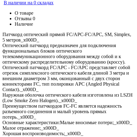
В наличии на 0 складах
О товаре
Отзывы
0
Наличие
Патчкорд оптический прямой FC/APC-FC/APC, SM, Simplex,
5 метров_x000D_
Оптический патчкорд предназначен для подключения
функциональных блоков оптического
телекоммуникационного оборудования между собой и к
оптическому распределительному оборудованию (кроссу).
Оптический патчкорд FC/APC - FC/APC представляет собой
отрезок симплексного оптического кабеля длиной 3 метра и
внешним диаметром 3 мм, оконцованный с двух сторон
коннекторами FC, тип полировки APC (Angled Physical
Contact)._x000D_
Наружная оболочка оптического кабеля изготовлена из LSZH
(Low Smoke Zero Halogen)._x000D_
Преимуществом патчкордов FC-FC является надежность
разъемного соединения и малый уровень прямых
потерь._x000D_
Основные характеристики:Малые вносимые потери;_x000D_
Малое отражение;_x000D_
Хорошая воспроизводимость;_x000D_