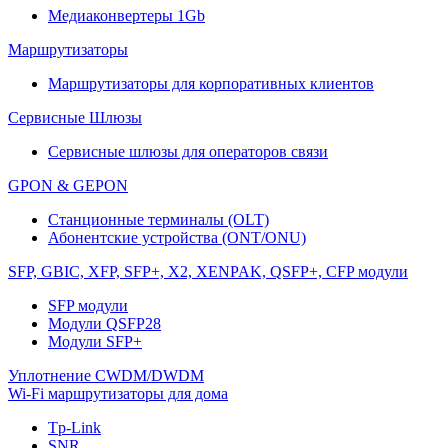
Медиаконвертеры 1Gb
Маршрутизаторы
Маршрутизаторы для корпоративных клиентов
Сервисные Шлюзы
Сервисные шлюзы для операторов связи
GPON & GEPON
Станционные терминалы (OLT)
Абонентские устройства (ONT/ONU)
SFP, GBIC, XFP, SFP+, X2, XENPAK, QSFP+, CFP модули
SFP модули
Модули QSFP28
Модули SFP+
Уплотнение CWDM/DWDM
Wi-Fi маршрутизаторы для дома
Tp-Link
SNR