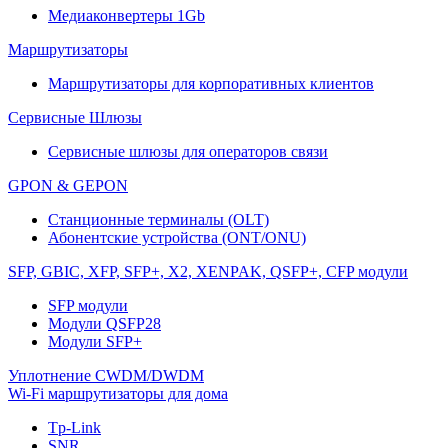
Медиаконвертеры 1Gb
Маршрутизаторы
Маршрутизаторы для корпоративных клиентов
Сервисные Шлюзы
Сервисные шлюзы для операторов связи
GPON & GEPON
Станционные терминалы (OLT)
Абонентские устройства (ONT/ONU)
SFP, GBIC, XFP, SFP+, X2, XENPAK, QSFP+, CFP модули
SFP модули
Модули QSFP28
Модули SFP+
Уплотнение CWDM/DWDM
Wi-Fi маршрутизаторы для дома
Tp-Link
SNR