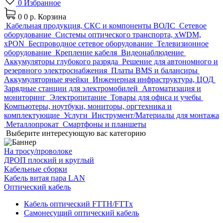
0
Избранное
0
0 р.
Корзина
Кабельная продукция, СКС и компоненты ВОЛС
Сетевое
оборудование
Системы оптического транспорта, xWDM,
xPON
Беспроводное сетевое оборудование
Телевизионное
оборудование
Крепление кабеля
Видеонаблюдение
Аккумуляторы глубокого разряда
Решение для автономного и
резервного электроснабжения
Платы BMS и балансиры
Аккумуляторные ячейки
Инженерная инфраструктура, ЦОД
Зарядные станции для электромобилей
Автоматизация и
мониторинг
Электропитание
Товары для офиса и учебы
Компьютеры, ноутбуки, мониторы, оргтехника и
комплектующие
Услуги
Инструмент/Материалы для монтажа
Металлопрокат
Смартфоны и планшеты
Выберите интересующую вас категорию
На тросу/проволоке
ДРОП плоский и круглый
Кабельные сборки
Кабель витая пара LAN
Оптический кабель
Кабель оптический FTTH/FTTx
Самонесущий оптический кабель