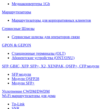
Медиаконвертеры 1Gb
Маршрутизаторы
Маршрутизаторы для корпоративных клиентов
Сервисные Шлюзы
Сервисные шлюзы для операторов связи
GPON & GEPON
Станционные терминалы (OLT)
Абонентские устройства (ONT/ONU)
SFP, GBIC, XFP, SFP+, X2, XENPAK, QSFP+, CFP модули
SFP модули
Модули QSFP28
Модули SFP+
Уплотнение CWDM/DWDM
Wi-Fi маршрутизаторы для дома
Tp-Link
SNR