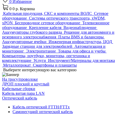
0
Избранное
0
0 р.
Корзина
Кабельная продукция, СКС и компоненты ВОЛС
Сетевое
оборудование
Системы оптического транспорта, xWDM,
xPON
Беспроводное сетевое оборудование
Телевизионное
оборудование
Крепление кабеля
Видеонаблюдение
Аккумуляторы глубокого разряда
Решение для автономного и
резервного электроснабжения
Платы BMS и балансиры
Аккумуляторные ячейки
Инженерная инфраструктура, ЦОД
Зарядные станции для электромобилей
Автоматизация и
мониторинг
Электропитание
Товары для офиса и учебы
Компьютеры, ноутбуки, мониторы, оргтехника и
комплектующие
Услуги
Инструмент/Материалы для монтажа
Металлопрокат
Смартфоны и планшеты
Выберите интересующую вас категорию
На тросу/проволоке
ДРОП плоский и круглый
Кабельные сборки
Кабель витая пара LAN
Оптический кабель
Кабель оптический FTTH/FTTx
Самонесущий оптический кабель