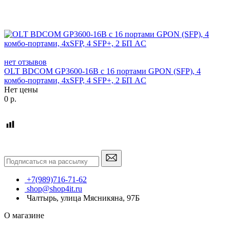
нет отзывов
OLT BDCOM GP3600-16B с 16 портами GPON (SFP), 4
комбо-портами, 4хSFP, 4 SFP+, 2 БП АC
Нет цены
0
р.
+7(989)716-71-62
shop@shop4it.ru
Чалтырь, улица Мясникяна, 97Б
О магазине