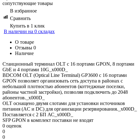
сопутствующие товары
В избранное
Сравнить
Купить в 1 клик
В наличии на 0 складах
О товаре
Отзывы
0
Наличие
Станционный терминал OLT с 16 портами GPON, 8 портами
GbE и 4 портами 10G_x000D_
BDCOM OLT (Optical Line Terminal) GP3600 с 16 портами
GPON позволяет организовать сеть доступа в районах с
небольшой плотностью абонентов (коттеджные поселки,
районы частной застройки), позволяя подключить до 2048
абонентов._x000D_
OLT оснащено двумя слотами для установки источников
питания (AC и DC) для организации резервирования._x000D_
Поставляется с 2 БП АС_x000D_
SFP GPON в комплект поставки не входят
0 оценок
0
0