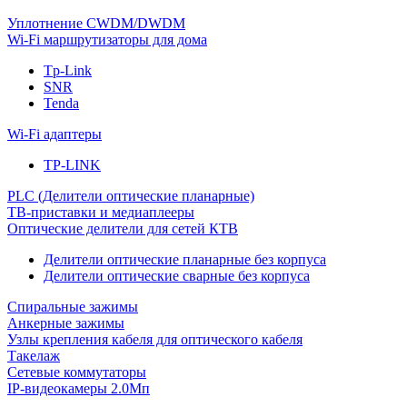
Уплотнение CWDM/DWDM
Wi-Fi маршрутизаторы для дома
Tp-Link
SNR
Tenda
Wi-Fi адаптеры
TP-LINK
PLC (Делители оптические планарные)
ТВ-приставки и медиаплееры
Оптические делители для сетей КТВ
Делители оптические планарные без корпуса
Делители оптические сварные без корпуса
Спиральные зажимы
Анкерные зажимы
Узлы крепления кабеля для оптического кабеля
Такелаж
Сетевые коммутаторы
IP-видеокамеры 2.0Мп