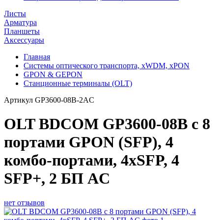
Листы
Арматура
Планшеты
Аксессуары
Главная
Системы оптического транспорта, xWDM, xPON
GPON & GEPON
Станционные терминалы (OLT)
Артикул
GP3600-08B-2AC
OLT BDCOM GP3600-08B с 8
портами GPON (SFP), 4
комбо-портами, 4хSFP, 4
SFP+, 2 БП АC
нет отзывов