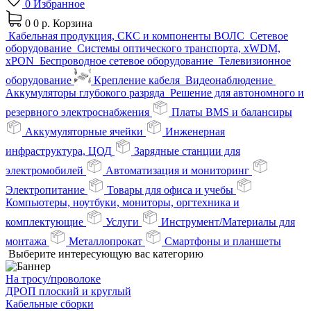
0
Избранное
0
0 р.
Корзина
Кабельная продукция, СКС и компоненты ВОЛС
Сетевое
оборудование
Системы оптического транспорта, xWDM,
xPON
Беспроводное сетевое оборудование
Телевизионное
оборудование
Крепление кабеля
Видеонаблюдение
Аккумуляторы глубокого разряда
Решение для автономного и
резервного электроснабжения
Платы BMS и балансиры
Аккумуляторные ячейки
Инженерная
инфраструктура, ЦОД
Зарядные станции для
электромобилей
Автоматизация и мониторинг
Электропитание
Товары для офиса и учебы
Компьютеры, ноутбуки, мониторы, оргтехника и
комплектующие
Услуги
Инструмент/Материалы для
монтажа
Металлопрокат
Смартфоны и планшеты
Выберите интересующую вас категорию
На тросу/проволоке
ДРОП плоский и круглый
Кабельные сборки