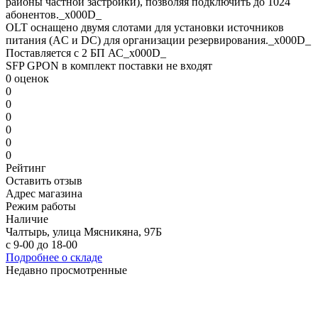
районы частной застройки), позволяя подключить до 1024
абонентов._x000D_
OLT оснащено двумя слотами для установки источников
питания (AC и DC) для организации резервирования._x000D_
Поставляется с 2 БП АС_x000D_
SFP GPON в комплект поставки не входят
0 оценок
0
0
0
0
0
0
Рейтинг
Оставить отзыв
Адрес магазина
Режим работы
Наличие
Чалтырь, улица Мясникяна, 97Б
с 9-00 до 18-00
Подробнее о складе
Недавно просмотренные