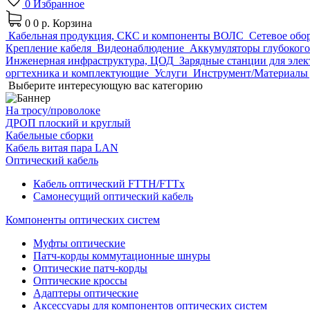
0
Избранное
0
0 р.
Корзина
Кабельная продукция, СКС и компоненты ВОЛС
Сетевое обо
Крепление кабеля
Видеонаблюдение
Аккумуляторы глубокого
Инженерная инфраструктура, ЦОД
Зарядные станции для эле
оргтехника и комплектующие
Услуги
Инструмент/Материалы 
Выберите интересующую вас категорию
На тросу/проволоке
ДРОП плоский и круглый
Кабельные сборки
Кабель витая пара LAN
Оптический кабель
Кабель оптический FTTH/FTTx
Самонесущий оптический кабель
Компоненты оптических систем
Муфты оптические
Патч-корды коммутационные шнуры
Оптические патч-корды
Оптические кроссы
Адаптеры оптические
Аксессуары для компонентов оптических систем