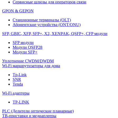
Сервисные шлюзы для операторов связи
GPON & GEPON
Станционные терминалы (OLT)
Абонентские устройства (ONT/ONU)
SFP, GBIC, XFP, SFP+, X2, XENPAK, QSFP+, CFP модули
SFP модули
Модули QSFP28
Модули SFP+
Уплотнение CWDM/DWDM
Wi-Fi маршрутизаторы для дома
Tp-Link
SNR
Tenda
Wi-Fi адаптеры
TP-LINK
PLC (Делители оптические планарные)
ТВ-приставки и медиаплееры