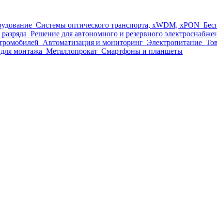
рудование
Системы оптического транспорта, xWDM, xPON
Бес
 разряда
Решение для автономного и резервного электроснабже
ктромобилей
Автоматизация и мониторинг
Электропитание
Тов
для монтажа
Металлопрокат
Смартфоны и планшеты