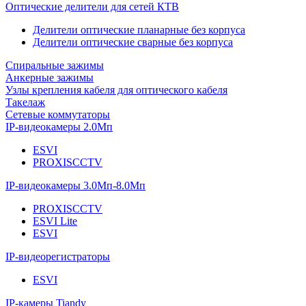
Оптические делители для сетей КТВ
Делители оптические планарные без корпуса
Делители оптические сварные без корпуса
Спиральные зажимы
Анкерные зажимы
Узлы крепления кабеля для оптического кабеля
Такелаж
Сетевые коммутаторы
IP-видеокамеры 2.0Мп
ESVI
PROXISCCTV
IP-видеокамеры 3.0Мп-8.0Мп
PROXISCCTV
ESVI Lite
ESVI
IP-видеорегистраторы
ESVI
IP-камеры Tiandy