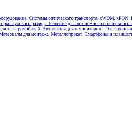
оборудование
Системы оптического транспорта, xWDM, xPON
оры глубокого разряда
Решение для автономного и резервного
для электромобилей
Автоматизация и мониторинг
Электропит
Материалы для монтажа
Металлопрокат
Смартфоны и планшет