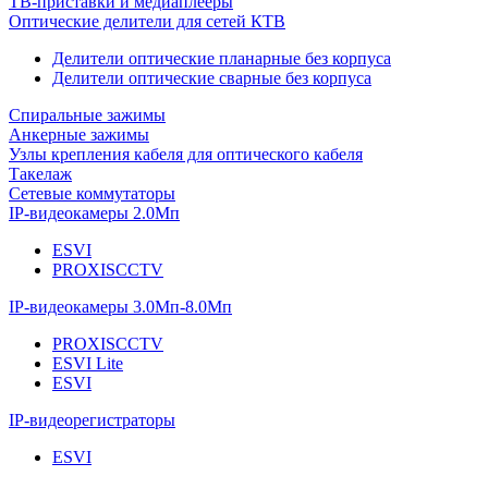
ТВ-приставки и медиаплееры
Оптические делители для сетей КТВ
Делители оптические планарные без корпуса
Делители оптические сварные без корпуса
Спиральные зажимы
Анкерные зажимы
Узлы крепления кабеля для оптического кабеля
Такелаж
Сетевые коммутаторы
IP-видеокамеры 2.0Мп
ESVI
PROXISCCTV
IP-видеокамеры 3.0Мп-8.0Мп
PROXISCCTV
ESVI Lite
ESVI
IP-видеорегистраторы
ESVI