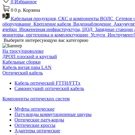
0
Избранное
0
0 р.
Корзина
Кабельная продукция, СКС и компоненты ВОЛС
Сетевое 
оборудование
Крепление кабеля
Видеонаблюдение
Аккумулят
ячейки
Инженерная инфраструктура, ЦОД
Зарядные станции 
мониторы, оргтехника и комплектующие
Услуги
Инструмент/
Выберите интересующую вас категорию
На тросу/проволоке
ДРОП плоский и круглый
Кабельные сборки
Кабель витая пара LAN
Оптический кабель
Кабель оптический FTTH/FTTx
Самонесущий оптический кабель
Компоненты оптических систем
Муфты оптические
Патч-корды коммутационные шнуры
Оптические патч-корды
Оптические кроссы
Адаптеры оптические