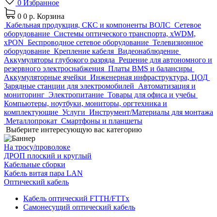
0
Избранное
0
0 р.
Корзина
Кабельная продукция, СКС и компоненты ВОЛС
Сетевое
оборудование
Системы оптического транспорта, xWDM,
xPON
Беспроводное сетевое оборудование
Телевизионное
оборудование
Крепление кабеля
Видеонаблюдение
Аккумуляторы глубокого разряда
Решение для автономного и
резервного электроснабжения
Платы BMS и балансиры
Аккумуляторные ячейки
Инженерная инфраструктура, ЦОД
Зарядные станции для электромобилей
Автоматизация и
мониторинг
Электропитание
Товары для офиса и учебы
Компьютеры, ноутбуки, мониторы, оргтехника и
комплектующие
Услуги
Инструмент/Материалы для монтажа
Металлопрокат
Смартфоны и планшеты
Выберите интересующую вас категорию
На тросу/проволоке
ДРОП плоский и круглый
Кабельные сборки
Кабель витая пара LAN
Оптический кабель
Кабель оптический FTTH/FTTx
Самонесущий оптический кабель