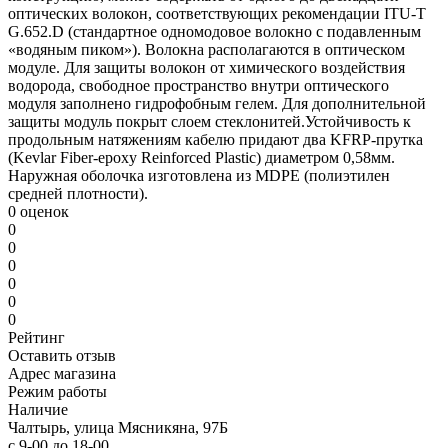
оптических волокон, соответствующих рекомендации ITU-T
G.652.D (стандартное одномодовое волокно с подавленным
«водяным пиком»). Волокна располагаются в оптическом
модуле. Для защиты волокон от химического воздействия
водорода, свободное пространство внутри оптического
модуля заполнено гидрофобным гелем. Для дополнительной
защиты модуль покрыт слоем стеклонитей.Устойчивость к
продольным натяжениям кабелю придают два KFRP-прутка
(Kevlar Fiber-epoxy Reinforced Plastic) диаметром 0,58мм.
Наружная оболочка изготовлена из MDPE (полиэтилен
средней плотности).
0 оценок
0
0
0
0
0
0
Рейтинг
Оставить отзыв
Адрес магазина
Режим работы
Наличие
Чалтырь, улица Мясникяна, 97Б
с 9-00 до 18-00