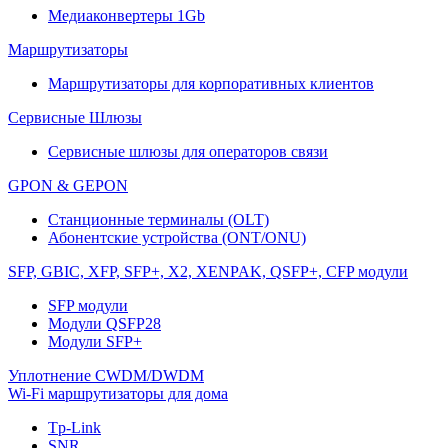
Медиаконвертеры 1Gb
Маршрутизаторы
Маршрутизаторы для корпоративных клиентов
Сервисные Шлюзы
Сервисные шлюзы для операторов связи
GPON & GEPON
Станционные терминалы (OLT)
Абонентские устройства (ONT/ONU)
SFP, GBIC, XFP, SFP+, X2, XENPAK, QSFP+, CFP модули
SFP модули
Модули QSFP28
Модули SFP+
Уплотнение CWDM/DWDM
Wi-Fi маршрутизаторы для дома
Tp-Link
SNR