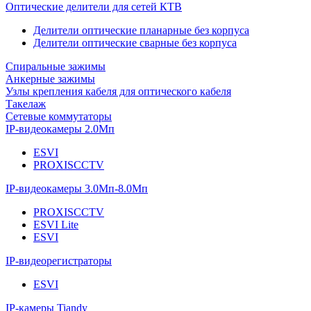
Оптические делители для сетей КТВ
Делители оптические планарные без корпуса
Делители оптические сварные без корпуса
Спиральные зажимы
Анкерные зажимы
Узлы крепления кабеля для оптического кабеля
Такелаж
Сетевые коммутаторы
IP-видеокамеры 2.0Мп
ESVI
PROXISCCTV
IP-видеокамеры 3.0Мп-8.0Мп
PROXISCCTV
ESVI Lite
ESVI
IP-видеорегистраторы
ESVI
IP-камеры Tiandy