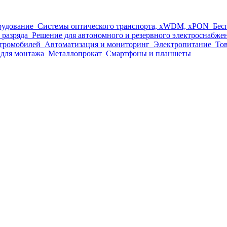
рудование
Системы оптического транспорта, xWDM, xPON
Бес
 разряда
Решение для автономного и резервного электроснабже
ктромобилей
Автоматизация и мониторинг
Электропитание
Тов
для монтажа
Металлопрокат
Смартфоны и планшеты