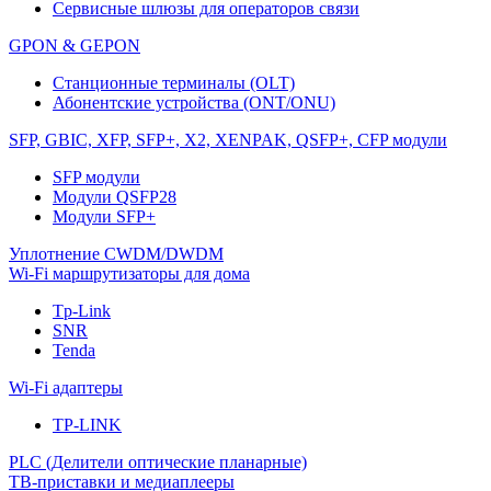
Сервисные шлюзы для операторов связи
GPON & GEPON
Станционные терминалы (OLT)
Абонентские устройства (ONT/ONU)
SFP, GBIC, XFP, SFP+, X2, XENPAK, QSFP+, CFP модули
SFP модули
Модули QSFP28
Модули SFP+
Уплотнение CWDM/DWDM
Wi-Fi маршрутизаторы для дома
Tp-Link
SNR
Tenda
Wi-Fi адаптеры
TP-LINK
PLC (Делители оптические планарные)
ТВ-приставки и медиаплееры