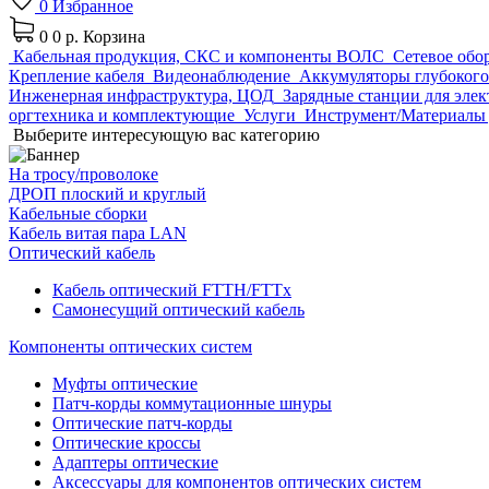
0
Избранное
0
0 р.
Корзина
Кабельная продукция, СКС и компоненты ВОЛС
Сетевое обо
Крепление кабеля
Видеонаблюдение
Аккумуляторы глубокого
Инженерная инфраструктура, ЦОД
Зарядные станции для эле
оргтехника и комплектующие
Услуги
Инструмент/Материалы 
Выберите интересующую вас категорию
На тросу/проволоке
ДРОП плоский и круглый
Кабельные сборки
Кабель витая пара LAN
Оптический кабель
Кабель оптический FTTH/FTTx
Самонесущий оптический кабель
Компоненты оптических систем
Муфты оптические
Патч-корды коммутационные шнуры
Оптические патч-корды
Оптические кроссы
Адаптеры оптические
Аксессуары для компонентов оптических систем