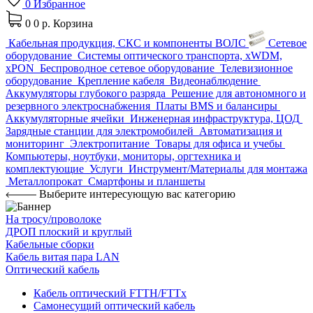
0
Избранное
0
0 р.
Корзина
Кабельная продукция, СКС и компоненты ВОЛС
Сетевое
оборудование
Системы оптического транспорта, xWDM,
xPON
Беспроводное сетевое оборудование
Телевизионное
оборудование
Крепление кабеля
Видеонаблюдение
Аккумуляторы глубокого разряда
Решение для автономного и
резервного электроснабжения
Платы BMS и балансиры
Аккумуляторные ячейки
Инженерная инфраструктура, ЦОД
Зарядные станции для электромобилей
Автоматизация и
мониторинг
Электропитание
Товары для офиса и учебы
Компьютеры, ноутбуки, мониторы, оргтехника и
комплектующие
Услуги
Инструмент/Материалы для монтажа
Металлопрокат
Смартфоны и планшеты
Выберите интересующую вас категорию
На тросу/проволоке
ДРОП плоский и круглый
Кабельные сборки
Кабель витая пара LAN
Оптический кабель
Кабель оптический FTTH/FTTx
Самонесущий оптический кабель