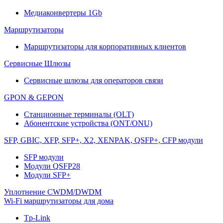
Медиаконвертеры 1Gb
Маршрутизаторы
Маршрутизаторы для корпоративных клиентов
Сервисные Шлюзы
Сервисные шлюзы для операторов связи
GPON & GEPON
Станционные терминалы (OLT)
Абонентские устройства (ONT/ONU)
SFP, GBIC, XFP, SFP+, X2, XENPAK, QSFP+, CFP модули
SFP модули
Модули QSFP28
Модули SFP+
Уплотнение CWDM/DWDM
Wi-Fi маршрутизаторы для дома
Tp-Link