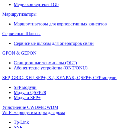
Медиаконвертеры 1Gb
Маршрутизаторы
Маршрутизаторы для корпоративных клиентов
Сервисные Шлюзы
Сервисные шлюзы для операторов связи
GPON & GEPON
Станционные терминалы (OLT)
Абонентские устройства (ONT/ONU)
SFP, GBIC, XFP, SFP+, X2, XENPAK, QSFP+, CFP модули
SFP модули
Модули QSFP28
Модули SFP+
Уплотнение CWDM/DWDM
Wi-Fi маршрутизаторы для дома
Tp-Link
SNR