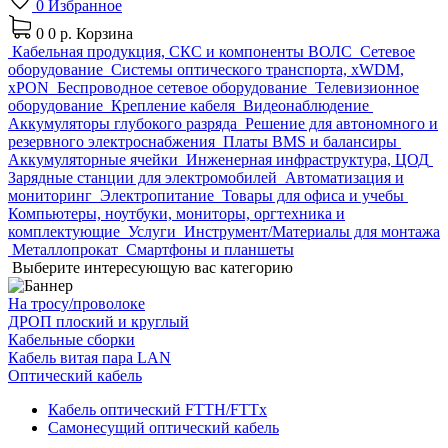
0
Избранное
0
0 р.
Корзина
Кабельная продукция, СКС и компоненты ВОЛС
Сетевое
оборудование
Системы оптического транспорта, xWDM,
xPON
Беспроводное сетевое оборудование
Телевизионное
оборудование
Крепление кабеля
Видеонаблюдение
Аккумуляторы глубокого разряда
Решение для автономного и
резервного электроснабжения
Платы BMS и балансиры
Аккумуляторные ячейки
Инженерная инфраструктура, ЦОД
Зарядные станции для электромобилей
Автоматизация и
мониторинг
Электропитание
Товары для офиса и учебы
Компьютеры, ноутбуки, мониторы, оргтехника и
комплектующие
Услуги
Инструмент/Материалы для монтажа
Металлопрокат
Смартфоны и планшеты
Выберите интересующую вас категорию
На тросу/проволоке
ДРОП плоский и круглый
Кабельные сборки
Кабель витая пара LAN
Оптический кабель
Кабель оптический FTTH/FTTx
Самонесущий оптический кабель