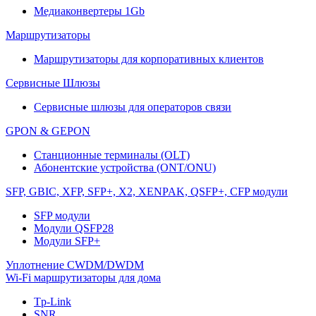
Медиаконвертеры 1Gb
Маршрутизаторы
Маршрутизаторы для корпоративных клиентов
Сервисные Шлюзы
Сервисные шлюзы для операторов связи
GPON & GEPON
Станционные терминалы (OLT)
Абонентские устройства (ONT/ONU)
SFP, GBIC, XFP, SFP+, X2, XENPAK, QSFP+, CFP модули
SFP модули
Модули QSFP28
Модули SFP+
Уплотнение CWDM/DWDM
Wi-Fi маршрутизаторы для дома
Tp-Link
SNR