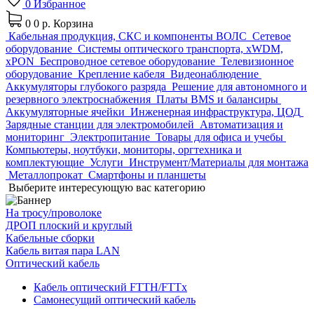
0
Избранное
0
0 р.
Корзина
Кабельная продукция, СКС и компоненты ВОЛС
Сетевое
оборудование
Системы оптического транспорта, xWDM,
xPON
Беспроводное сетевое оборудование
Телевизионное
оборудование
Крепление кабеля
Видеонаблюдение
Аккумуляторы глубокого разряда
Решение для автономного и
резервного электроснабжения
Платы BMS и балансиры
Аккумуляторные ячейки
Инженерная инфраструктура, ЦОД
Зарядные станции для электромобилей
Автоматизация и
мониторинг
Электропитание
Товары для офиса и учебы
Компьютеры, ноутбуки, мониторы, оргтехника и
комплектующие
Услуги
Инструмент/Материалы для монтажа
Металлопрокат
Смартфоны и планшеты
Выберите интересующую вас категорию
На тросу/проволоке
ДРОП плоский и круглый
Кабельные сборки
Кабель витая пара LAN
Оптический кабель
Кабель оптический FTTH/FTTx
Самонесущий оптический кабель