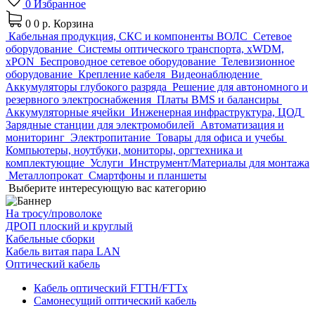
0
Избранное
0
0 р.
Корзина
Кабельная продукция, СКС и компоненты ВОЛС
Сетевое
оборудование
Системы оптического транспорта, xWDM,
xPON
Беспроводное сетевое оборудование
Телевизионное
оборудование
Крепление кабеля
Видеонаблюдение
Аккумуляторы глубокого разряда
Решение для автономного и
резервного электроснабжения
Платы BMS и балансиры
Аккумуляторные ячейки
Инженерная инфраструктура, ЦОД
Зарядные станции для электромобилей
Автоматизация и
мониторинг
Электропитание
Товары для офиса и учебы
Компьютеры, ноутбуки, мониторы, оргтехника и
комплектующие
Услуги
Инструмент/Материалы для монтажа
Металлопрокат
Смартфоны и планшеты
Выберите интересующую вас категорию
На тросу/проволоке
ДРОП плоский и круглый
Кабельные сборки
Кабель витая пара LAN
Оптический кабель
Кабель оптический FTTH/FTTx
Самонесущий оптический кабель