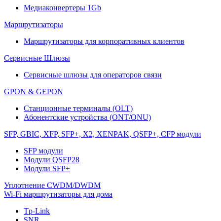
Медиаконвертеры 1Gb
Маршрутизаторы
Маршрутизаторы для корпоративных клиентов
Сервисные Шлюзы
Сервисные шлюзы для операторов связи
GPON & GEPON
Станционные терминалы (OLT)
Абонентские устройства (ONT/ONU)
SFP, GBIC, XFP, SFP+, X2, XENPAK, QSFP+, CFP модули
SFP модули
Модули QSFP28
Модули SFP+
Уплотнение CWDM/DWDM
Wi-Fi маршрутизаторы для дома
Tp-Link
SNR