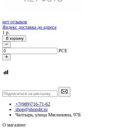
нет отзывов
Яндекс доставка до адреса
1
р.
В корзину
PCE
+7(989)716-71-62
shop@shop4it.ru
Чалтырь, улица Мясникяна, 97Б
О магазине