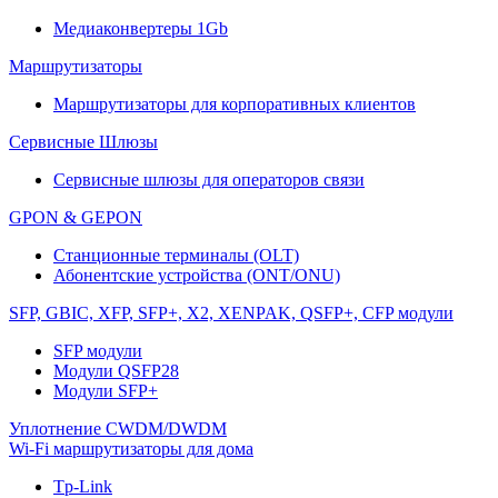
Медиаконвертеры 1Gb
Маршрутизаторы
Маршрутизаторы для корпоративных клиентов
Сервисные Шлюзы
Сервисные шлюзы для операторов связи
GPON & GEPON
Станционные терминалы (OLT)
Абонентские устройства (ONT/ONU)
SFP, GBIC, XFP, SFP+, X2, XENPAK, QSFP+, CFP модули
SFP модули
Модули QSFP28
Модули SFP+
Уплотнение CWDM/DWDM
Wi-Fi маршрутизаторы для дома
Tp-Link