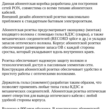
Данная абонентская коробка разработана для построения
сетей PON, совместима со всеми типами абонентских
кабелей.
Внешний дизайн абонентской розетки максимально
приближен к стандартным бытовым электророзеткам.
Абонентская розетка предусматривает оконцовку (монтаж)
входящего волокна с помощью гильз КДЗС (сварка), а также
механических соединителей (RECORD splice и др.) и укладки
запасов оптического волокна. Корпус абонентской розетки
обеспечивает размещение запаса ОВ с каждой стороны
сростка, который укладывают вдоль внутренних краев.
Розетка обеспечивает надежную защиту волокон и
технологический доступ к пассивным элементам сети.
Конструкция абонентской розетки обеспечивает удобство и
простоту работы с оптическими волокнами.
Держатель гильз (ложемент) разработан таким образом, что
позволяет применять любые типы гильз КДЗС и
механических соеденителей. Абонентская розетка оптическая
имеет отверстия для вывода оптического кабеля с любой
удобной стороны корпуса.
Волокно в 900 мкм оболочке. В конструкции абонентской