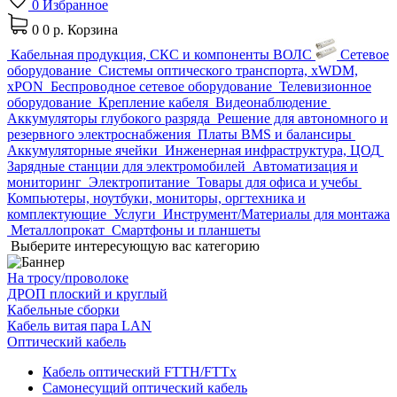
0
Избранное
0
0 р.
Корзина
Кабельная продукция, СКС и компоненты ВОЛС
Сетевое
оборудование
Системы оптического транспорта, xWDM,
xPON
Беспроводное сетевое оборудование
Телевизионное
оборудование
Крепление кабеля
Видеонаблюдение
Аккумуляторы глубокого разряда
Решение для автономного и
резервного электроснабжения
Платы BMS и балансиры
Аккумуляторные ячейки
Инженерная инфраструктура, ЦОД
Зарядные станции для электромобилей
Автоматизация и
мониторинг
Электропитание
Товары для офиса и учебы
Компьютеры, ноутбуки, мониторы, оргтехника и
комплектующие
Услуги
Инструмент/Материалы для монтажа
Металлопрокат
Смартфоны и планшеты
Выберите интересующую вас категорию
На тросу/проволоке
ДРОП плоский и круглый
Кабельные сборки
Кабель витая пара LAN
Оптический кабель
Кабель оптический FTTH/FTTx
Самонесущий оптический кабель