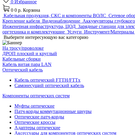
0
Избранное
0
0 р.
Корзина
Кабельная продукция, СКС и компоненты ВОЛС
Сетевое обо
Крепление кабеля
Видеонаблюдение
Аккумуляторы глубокого
Инженерная инфраструктура, ЦОД
Зарядные станции для эле
оргтехника и комплектующие
Услуги
Инструмент/Материалы 
Выберите интересующую вас категорию
На тросу/проволоке
ДРОП плоский и круглый
Кабельные сборки
Кабель витая пара LAN
Оптический кабель
Кабель оптический FTTH/FTTx
Самонесущий оптический кабель
Компоненты оптических систем
Муфты оптические
Патч-корды коммутационные шнуры
Оптические патч-корды
Оптические кроссы
Адаптеры оптические
Аксессуары для компонентов оптических систем