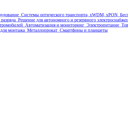
рудование
Системы оптического транспорта, xWDM, xPON
Бес
 разряда
Решение для автономного и резервного электроснабже
ктромобилей
Автоматизация и мониторинг
Электропитание
Тов
для монтажа
Металлопрокат
Смартфоны и планшеты