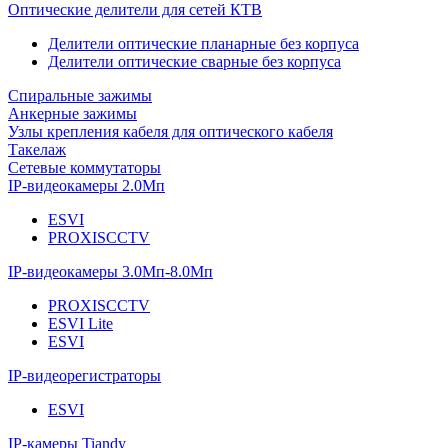
Оптические делители для сетей КТВ
Делители оптические планарные без корпуса
Делители оптические сварные без корпуса
Спиральные зажимы
Анкерные зажимы
Узлы крепления кабеля для оптического кабеля
Такелаж
Сетевые коммутаторы
IP-видеокамеры 2.0Мп
ESVI
PROXISCCTV
IP-видеокамеры 3.0Мп-8.0Мп
PROXISCCTV
ESVI Lite
ESVI
IP-видеорегистраторы
ESVI
IP-камеры Tiandy