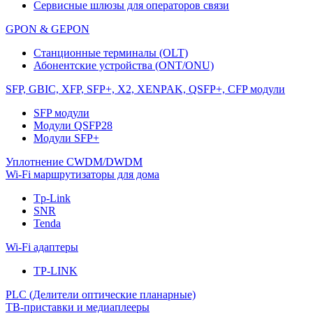
Сервисные шлюзы для операторов связи
GPON & GEPON
Станционные терминалы (OLT)
Абонентские устройства (ONT/ONU)
SFP, GBIC, XFP, SFP+, X2, XENPAK, QSFP+, CFP модули
SFP модули
Модули QSFP28
Модули SFP+
Уплотнение CWDM/DWDM
Wi-Fi маршрутизаторы для дома
Tp-Link
SNR
Tenda
Wi-Fi адаптеры
TP-LINK
PLC (Делители оптические планарные)
ТВ-приставки и медиаплееры