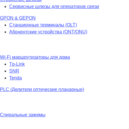
Сервисные шлюзы для операторов связи
GPON & GEPON
Станционные терминалы (OLT)
Абонентские устройства (ONT/ONU)
Wi-Fi маршрутизаторы для дома
Tp-Link
SNR
Tenda
PLC (Делители оптические планарные)
Спиральные зажимы