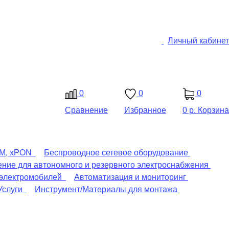
Личный кабинет
0
0
0
Сравнение
Избранное
0 р.
Корзина
DM, xPON
Беспроводное сетевое оборудование
ние для автономного и резервного электроснабжения
 электромобилей
Автоматизация и мониторинг
Услуги
Инструмент/Материалы для монтажа