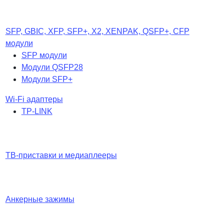
SFP, GBIC, XFP, SFP+, X2, XENPAK, QSFP+, CFP
модули
SFP модули
Модули QSFP28
Модули SFP+
Wi-Fi адаптеры
TP-LINK
ТВ-приставки и медиаплееры
Анкерные зажимы