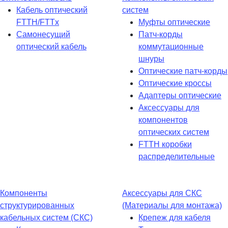
Кабель оптический
систем
FTTH/FTTx
Муфты оптические
Самонесущий
Патч-корды
оптический кабель
коммутационные
шнуры
Оптические патч-корды
Оптические кроссы
Адаптеры оптические
Аксессуары для
компонентов
оптических систем
FTTH коробки
распределительные
Компоненты
Аксессуары для СКС
структурированных
(Материалы для монтажа)
кабельных систем (СКС)
Крепеж для кабеля