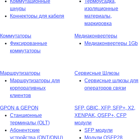
Коммутационные
Термоусадка,
шнуры
изоляционные
Коннекторы для кабеля
материалы,
маркировка
Коммутаторы
Медиаконвертеры
Фиксированные
Медиаконвертеры 1Gb
коммутаторы
Маршрутизаторы
Сервисные Шлюзы
Маршрутизаторы для
Сервисные шлюзы для
корпоративных
операторов связи
клиентов
GPON & GEPON
SFP, GBIC, XFP, SFP+, X2,
Станционные
XENPAK, QSFP+, CFP
терминалы (OLT)
модули
Абонентские
SFP модули
устройства (ONT/ONU)
Модули QSFP28