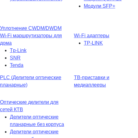
Модули SFP+
Уплотнение CWDM/DWDM
Wi-Fi маршрутизаторы для
Wi-Fi адаптеры
дома
TP-LINK
Tp-Link
SNR
Tenda
PLC (Делители оптические
ТВ-приставки и
планарные)
медиаплееры
Оптические делители для
сетей КТВ
Делители оптические
планарные без корпуса
Делители оптические