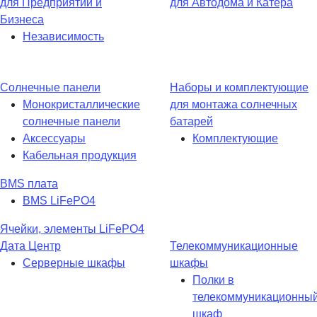
для Предприятий и
для Автодома и Катера
Бизнеса
Независимость
Солнечные панели
Наборы и комплектующие
Монокристаллические
для монтажа солнечных
солнечные панели
батарей
Аксессуары
Комплектующие
Кабельная продукция
BMS плата
BMS LiFePO4
Ячейки, элементы LiFePO4
Дата Центр
Телекоммуникационные
Серверные шкафы
шкафы
Полки в
телекоммуникационны
шкаф