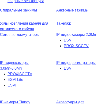
сварные без корпуса
Спиральные зажимы
Анкерные зажимы
Узлы крепления кабеля для
Такелаж
оптического кабеля
Сетевые коммутаторы
IP-видеокамеры 2.0Мп
ESVI
PROXISCCTV
IP-видеокамеры
IP-видеорегистраторы
3.0Мп-8.0Мп
ESVI
PROXISCCTV
ESVI Lite
ESVI
IP-камеры Tiandy
Аксессуары для