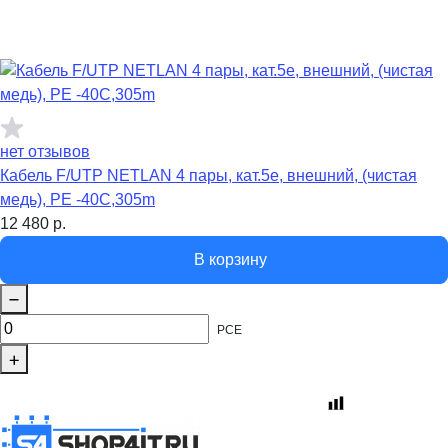
нет отзывов
Кабель F/UTP NETLAN 4 пары, кат.5е, внешний, (чистая
медь), PE -40C,305m
12 480
р.
В корзину
PCE