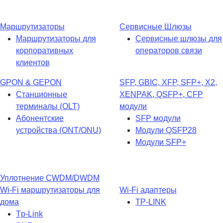
Маршрутизаторы
Сервисные Шлюзы
Маршрутизаторы для
Сервисные шлюзы для
корпоративных
операторов связи
клиентов
GPON & GEPON
SFP, GBIC, XFP, SFP+, X2,
Станционные
XENPAK, QSFP+, CFP
терминалы (OLT)
модули
Абонентские
SFP модули
устройства (ONT/ONU)
Модули QSFP28
Модули SFP+
Уплотнение CWDM/DWDM
Wi-Fi маршрутизаторы для
Wi-Fi адаптеры
дома
TP-LINK
Tp-Link