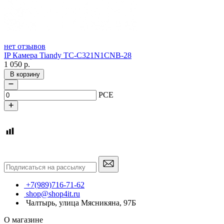
нет отзывов
IP Камера Tiandy TC-C321N1CNB-28
1 050
р.
В корзину
PCE
+7(989)716-71-62
shop@shop4it.ru
Чалтырь, улица Мясникяна, 97Б
О магазине