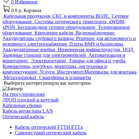
0
Избранное
0
0 р.
Корзина
Кабельная продукция, СКС и компоненты ВОЛС
Сетевое
оборудование
Системы оптического транспорта, xWDM,
xPON
Беспроводное сетевое оборудование
Телевизионное
оборудование
Крепление кабеля
Видеонаблюдение
Аккумуляторы глубокого разряда
Решение для автономного и
резервного электроснабжения
Платы BMS и балансиры
Аккумуляторные ячейки
Инженерная инфраструктура, ЦОД
Зарядные станции для электромобилей
Автоматизация и
мониторинг
Электропитание
Товары для офиса и учебы
Компьютеры, ноутбуки, мониторы, оргтехника и
комплектующие
Услуги
Инструмент/Материалы для монтажа
Металлопрокат
Смартфоны и планшеты
Выберите интересующую вас категорию
На тросу/проволоке
ДРОП плоский и круглый
Кабельные сборки
Кабель витая пара LAN
Оптический кабель
Кабель оптический FTTH/FTTx
Самонесущий оптический кабель