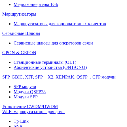
Медиаконвертеры 1Gb
Маршрутизаторы
Маршрутизаторы для корпоративных клиентов
Сервисные Шлюзы
Сервисные шлюзы для операторов связи
GPON & GEPON
Станционные терминалы (OLT)
Абонентские устройства (ONT/ONU)
SFP, GBIC, XFP, SFP+, X2, XENPAK, QSFP+, CFP модули
SFP модули
Модули QSFP28
Модули SFP+
Уплотнение CWDM/DWDM
Wi-Fi маршрутизаторы для дома
Tp-Link
SNR