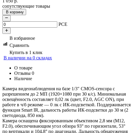
1 050
р.
сопутствующие товары
В корзину
PCE
В избранное
Сравнить
Купить в 1 клик
В наличии на 0 складах
О товаре
Отзывы
0
Наличие
Камера видеонаблюдения на базе 1/3″ CMOS-сенсора с
разрешением до 2 МП (1920×1080 при 30 к/с). Минимальная
освещённость составляет 0,02 лк (цвет, F2.0, AGC ON), при
работе в ч/б режиме — 0 лк с ИК-подсветкой. Поддерживается
функция Smart IR, дальность работы ИК-подсветки до 30 м (2
светодиода, 850 нм).
Камера оснащена фиксированным объективом 2,8 мм (M12,
F2.0), обеспечивающим угол обзора 93° по горизонтали, 53°
по вертикали и 104,8° по диагонали. Дальность обнаружения