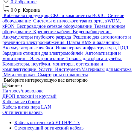
0
Избранное
0
0 р.
Корзина
Кабельная продукция, СКС и компоненты ВОЛС
Сетевое
оборудование
Системы оптического транспорта, xWDM,
xPON
Беспроводное сетевое оборудование
Телевизионное
оборудование
Крепление кабеля
Видеонаблюдение
Аккумуляторы глубокого разряда
Решение для автономного и
резервного электроснабжения
Платы BMS и балансиры
Аккумуляторные ячейки
Инженерная инфраструктура, ЦОД
Зарядные станции для электромобилей
Автоматизация и
мониторинг
Электропитание
Товары для офиса и учебы
Компьютеры, ноутбуки, мониторы, оргтехника и
комплектующие
Услуги
Инструмент/Материалы для монтажа
Металлопрокат
Смартфоны и планшеты
Выберите интересующую вас категорию
На тросу/проволоке
ДРОП плоский и круглый
Кабельные сборки
Кабель витая пара LAN
Оптический кабель
Кабель оптический FTTH/FTTx
Самонесущий оптический кабель