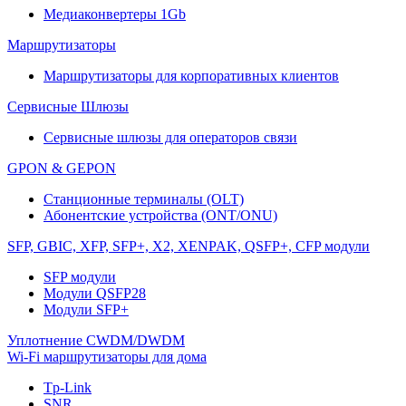
Медиаконвертеры 1Gb
Маршрутизаторы
Маршрутизаторы для корпоративных клиентов
Сервисные Шлюзы
Сервисные шлюзы для операторов связи
GPON & GEPON
Станционные терминалы (OLT)
Абонентские устройства (ONT/ONU)
SFP, GBIC, XFP, SFP+, X2, XENPAK, QSFP+, CFP модули
SFP модули
Модули QSFP28
Модули SFP+
Уплотнение CWDM/DWDM
Wi-Fi маршрутизаторы для дома
Tp-Link
SNR