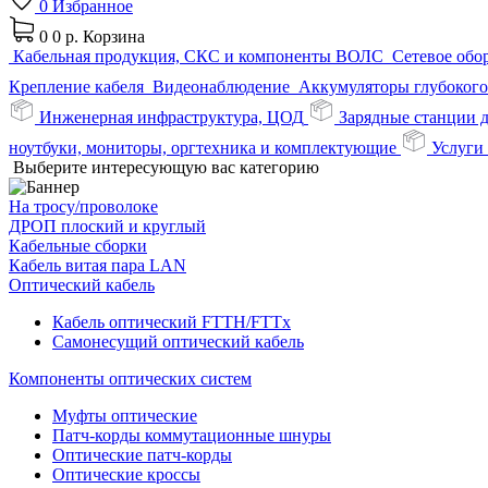
0
Избранное
0
0 р.
Корзина
Кабельная продукция, СКС и компоненты ВОЛС
Сетевое обо
Крепление кабеля
Видеонаблюдение
Аккумуляторы глубокого
Инженерная инфраструктура, ЦОД
Зарядные станции 
ноутбуки, мониторы, оргтехника и комплектующие
Услуги
Выберите интересующую вас категорию
На тросу/проволоке
ДРОП плоский и круглый
Кабельные сборки
Кабель витая пара LAN
Оптический кабель
Кабель оптический FTTH/FTTx
Самонесущий оптический кабель
Компоненты оптических систем
Муфты оптические
Патч-корды коммутационные шнуры
Оптические патч-корды
Оптические кроссы