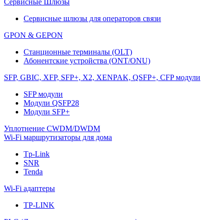
Сервисные Шлюзы
Сервисные шлюзы для операторов связи
GPON & GEPON
Станционные терминалы (OLT)
Абонентские устройства (ONT/ONU)
SFP, GBIC, XFP, SFP+, X2, XENPAK, QSFP+, CFP модули
SFP модули
Модули QSFP28
Модули SFP+
Уплотнение CWDM/DWDM
Wi-Fi маршрутизаторы для дома
Tp-Link
SNR
Tenda
Wi-Fi адаптеры
TP-LINK