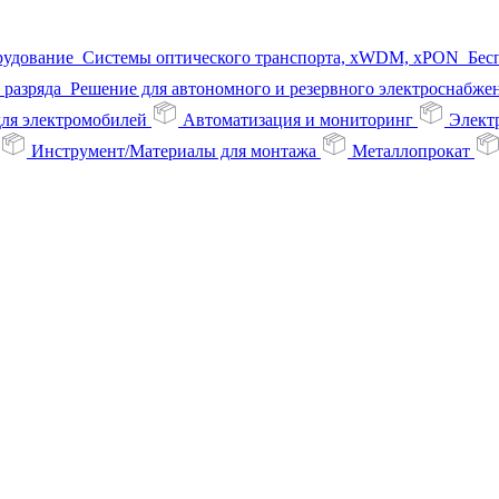
рудование
Системы оптического транспорта, xWDM, xPON
Бес
 разряда
Решение для автономного и резервного электроснабже
для электромобилей
Автоматизация и мониторинг
Элект
Инструмент/Материалы для монтажа
Металлопрокат