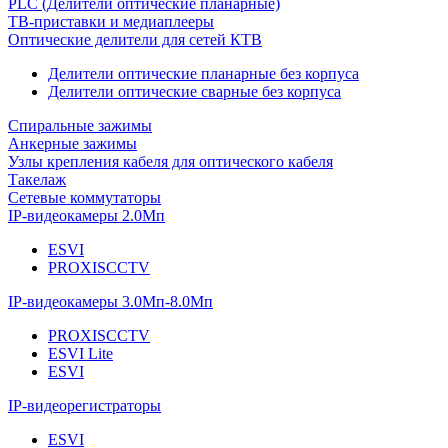
PLC (Делители оптические планарные)
ТВ-приставки и медиаплееры
Оптические делители для сетей КТВ
Делители оптические планарные без корпуса
Делители оптические сварные без корпуса
Спиральные зажимы
Анкерные зажимы
Узлы крепления кабеля для оптического кабеля
Такелаж
Сетевые коммутаторы
IP-видеокамеры 2.0Мп
ESVI
PROXISCCTV
IP-видеокамеры 3.0Мп-8.0Мп
PROXISCCTV
ESVI Lite
ESVI
IP-видеорегистраторы
ESVI