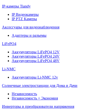
IP-камеры Tiandy
IP Видеокамеры
IP PTZ Камеры
Аксессуары для видеонаблюдения
Адаптеры и разъемы
LiFePO4
Аккумуляторы LiFePO4 12V
Аккумуляторы LiFePO4 24V
Аккумуляторы LiFePO4 48V
Li-NMC
Аккумуляторы Li-NMC 12v
Солнечные электростанции для Дома и Дачи
Независимость
Независимость + Экономия
Инверторы и преобразователи напряжения