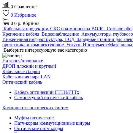
0
Сравнение
0
Избранное
0
0 р.
Корзина
Кабельная продукция, СКС и компоненты ВОЛС
Сетевое обо
Крепление кабеля
Видеонаблюдение
Аккумуляторы глубокого
Инженерная инфраструктура, ЦОД
Зарядные станции для эле
оргтехника и комплектующие
Услуги
Инструмент/Материалы 
Выберите интересующую вас категорию
На тросу/проволоке
ДРОП плоский и круглый
Кабельные сборки
Кабель витая пара LAN
Оптический кабель
Кабель оптический FTTH/FTTx
Самонесущий оптический кабель
Компоненты оптических систем
Муфты оптические
Патч-корды коммутационные шнуры
Оптические патч-корды