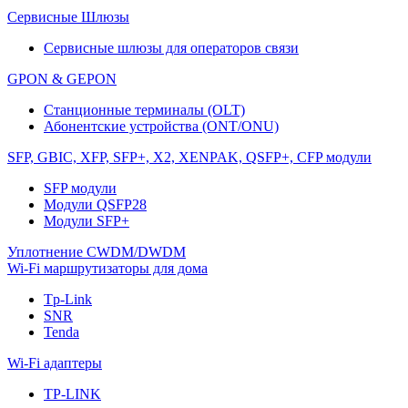
Сервисные Шлюзы
Сервисные шлюзы для операторов связи
GPON & GEPON
Станционные терминалы (OLT)
Абонентские устройства (ONT/ONU)
SFP, GBIC, XFP, SFP+, X2, XENPAK, QSFP+, CFP модули
SFP модули
Модули QSFP28
Модули SFP+
Уплотнение CWDM/DWDM
Wi-Fi маршрутизаторы для дома
Tp-Link
SNR
Tenda
Wi-Fi адаптеры
TP-LINK