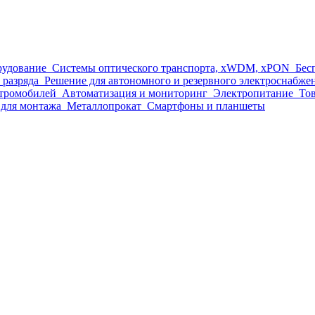
рудование
Системы оптического транспорта, xWDM, xPON
Бес
 разряда
Решение для автономного и резервного электроснабже
ктромобилей
Автоматизация и мониторинг
Электропитание
Тов
для монтажа
Металлопрокат
Смартфоны и планшеты