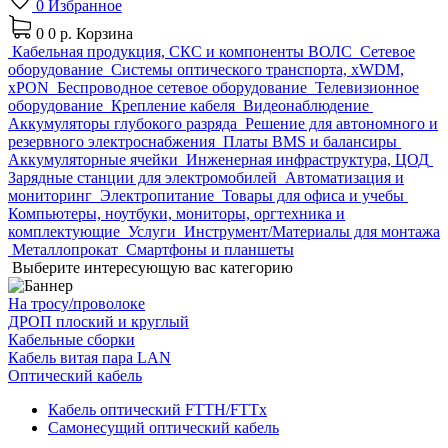
0
Избранное
0
0 р.
Корзина
Кабельная продукция, СКС и компоненты ВОЛС
Сетевое
оборудование
Системы оптического транспорта, xWDM,
xPON
Беспроводное сетевое оборудование
Телевизионное
оборудование
Крепление кабеля
Видеонаблюдение
Аккумуляторы глубокого разряда
Решение для автономного и
резервного электроснабжения
Платы BMS и балансиры
Аккумуляторные ячейки
Инженерная инфраструктура, ЦОД
Зарядные станции для электромобилей
Автоматизация и
мониторинг
Электропитание
Товары для офиса и учебы
Компьютеры, ноутбуки, мониторы, оргтехника и
комплектующие
Услуги
Инструмент/Материалы для монтажа
Металлопрокат
Смартфоны и планшеты
Выберите интересующую вас категорию
На тросу/проволоке
ДРОП плоский и круглый
Кабельные сборки
Кабель витая пара LAN
Оптический кабель
Кабель оптический FTTH/FTTx
Самонесущий оптический кабель