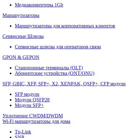
Медиаконвертеры 1Gb
Маршрутизаторы
Маршрутизаторы для корпоративных клиентов
Сервисные Шлюзы
Сервисные шлюзы для операторов связи
GPON & GEPON
Станционные терминалы (OLT)
Абонентские устройства (ONT/ONU)
SFP, GBIC, XFP, SFP+, X2, XENPAK, QSFP+, CFP модули
SFP модули
Модули QSFP28
Модули SFP+
Уплотнение CWDM/DWDM
Wi-Fi маршрутизаторы для дома
Tp-Link
SNR